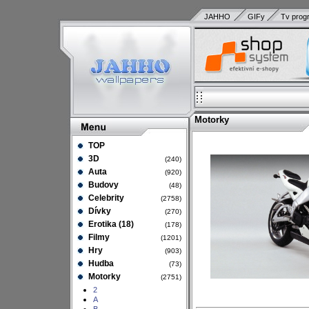
JAHHO
GIFy
Tv prog
Motorky
TOP
3D
(240)
Auta
(920)
Budovy
(48)
Celebrity
(2758)
Dívky
(270)
Erotika (18)
(178)
Filmy
(1201)
Hry
(903)
Hudba
(73)
Motorky
(2751)
2
A