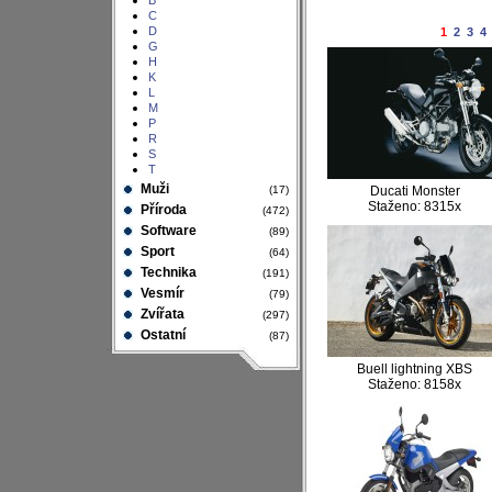
B
C
D
1
2
3
4
G
H
K
L
M
P
R
S
T
Muži
(17)
Ducati Monster
Staženo: 8315x
Příroda
(472)
Software
(89)
Sport
(64)
Technika
(191)
Vesmír
(79)
Zvířata
(297)
Ostatní
(87)
Buell lightning XBS
Staženo: 8158x