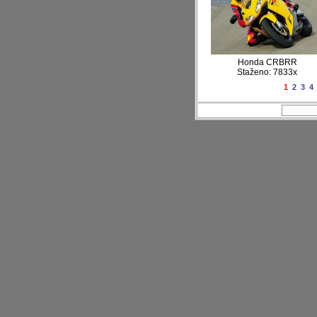
Honda CRBRR
Staženo: 7833x
1
2
3
4