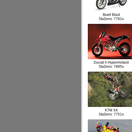
Buell Blast
Staženo: 7781x
Ducati h Hypermotard
Staženo: 7895x
KTM SX
Staženo: 7751x