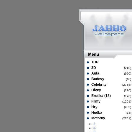
TOP
3D
(240
Auta
(920
Budovy
(48
Celebrity
(2758
Dívky
(270
Erotika (18)
(178
Filmy
(1201
Hry
(903
Hudba
(73
Motorky
(2751
2
A