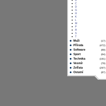
B
C
D
G
H
K
L
M
P
R
S
T
Muži
(17
Příroda
(472
Software
(89
Sport
(64
Technika
(191
Vesmír
(79
Zvířata
(297
Ostatní
(87