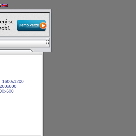
1600x1200
280x800
00x600