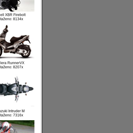
ell XBR Firebolt
taženo: 8134x
ilera RunnerVX
taženo: 8207x
zuki Intruder M
taženo: 7316x