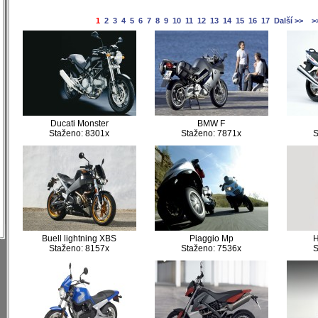
1
2
3
4
5
6
7
8
9
10
11
12
13
14
15
16
17
Další >>
>
)
Ducati Monster
BMW F
Staženo: 8301x
Staženo: 7871x
S
)
)
)
)
)
)
)
Buell lightning XBS
Piaggio Mp
Staženo: 8157x
Staženo: 7536x
S