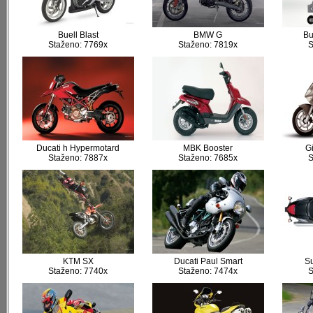
Buell Blast
BMW G
Bu
Staženo: 7769x
Staženo: 7819x
S
Ducati h Hypermotard
MBK Booster
G
Staženo: 7887x
Staženo: 7685x
S
KTM SX
Ducati Paul Smart
Su
Staženo: 7740x
Staženo: 7474x
S