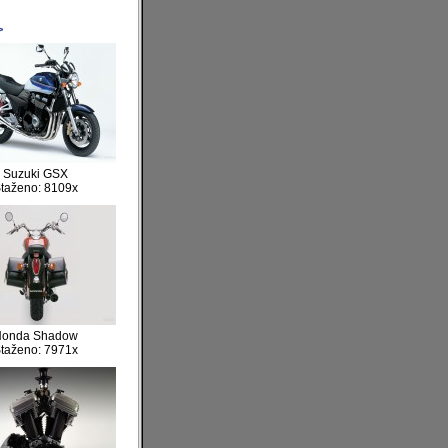
>
Suzuki GSX
taženo: 8109x
Honda Shadow
taženo: 7971x