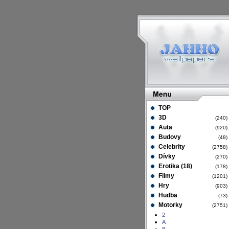
TOP
3D
(240
Auta
(920
Budovy
(48
Celebrity
(2758
Dívky
(270
Erotika (18)
(178
Filmy
(1201
Hry
(903
Hudba
(73
Motorky
(2751
2
A