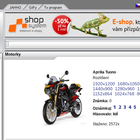
JAHHO
GIFy
Tv program
Motorky
Aprilia Tuono
)
Rozlišení
)
1920x1200
1680x1050
)
1440x900
1280x960
1
)
1152x864
1024x768
8
)
Známka:
0
)
)
Oznámkuj:
)
Hlasovalo:
lidí
)
Staženo: 2572x
)