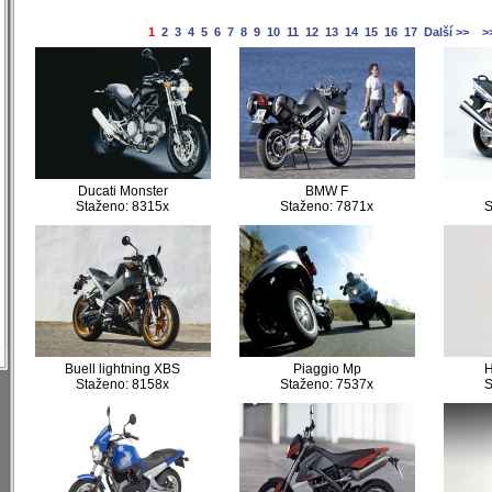
1
2
3
4
5
6
7
8
9
10
11
12
13
14
15
16
17
Další >>
>
)
Ducati Monster
BMW F
Staženo: 8315x
Staženo: 7871x
S
)
)
)
)
)
)
)
Buell lightning XBS
Piaggio Mp
Staženo: 8158x
Staženo: 7537x
S