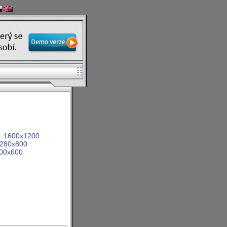
1600x1200
280x800
00x600