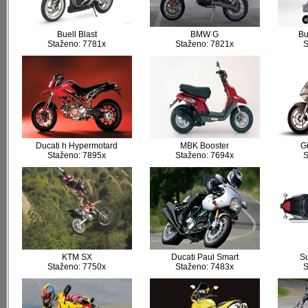
Buell Blast
BMW G
Bu
Staženo: 7781x
Staženo: 7821x
S
Ducati h Hypermotard
MBK Booster
G
Staženo: 7895x
Staženo: 7694x
S
KTM SX
Ducati Paul Smart
Su
Staženo: 7750x
Staženo: 7483x
S