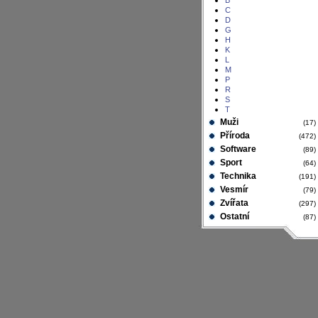
B
C
D
G
H
K
L
M
P
R
S
T
Muži
(17
Příroda
(472
Software
(89
Sport
(64
Technika
(191
Vesmír
(79
Zvířata
(297
Ostatní
(87