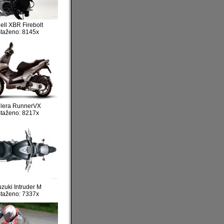
ell XBR Firebolt
taženo: 8145x
ilera RunnerVX
taženo: 8217x
zuki Intruder M
taženo: 7337x