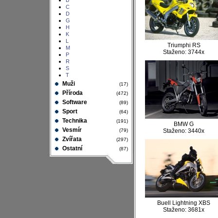
B
C
D
G
H
K
L
Triumphi RS
M
Staženo: 3744x
P
R
S
T
Muži
(17)
Příroda
(472)
Software
(89)
Sport
(64)
Technika
(191)
BMW G
Vesmír
(79)
Staženo: 3440x
Zvířata
(297)
Ostatní
(87)
Buell Lightning XBS
Staženo: 3681x