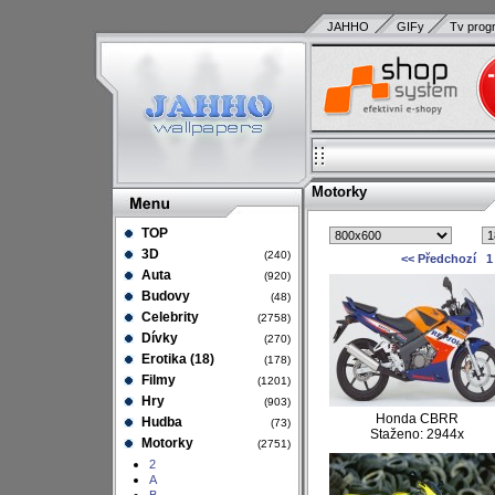
JAHHO
GIFy
Tv prog
Motorky
TOP
3D
(240)
<< Předchozí
1
Auta
(920)
Budovy
(48)
Celebrity
(2758)
Dívky
(270)
Erotika (18)
(178)
Filmy
(1201)
Hry
(903)
Honda CBRR
Hudba
(73)
Staženo: 2944x
Motorky
(2751)
2
A