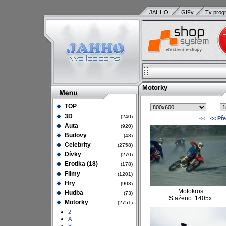
JAHHO
GIFy
Tv prog
Motorky
TOP
3D
(240)
<<
<< Př
Auta
(920)
Budovy
(48)
Celebrity
(2758)
Dívky
(270)
Erotika (18)
(178)
Filmy
(1201)
Hry
(903)
Motokros
Hudba
(73)
Staženo: 1405x
Motorky
(2751)
2
A