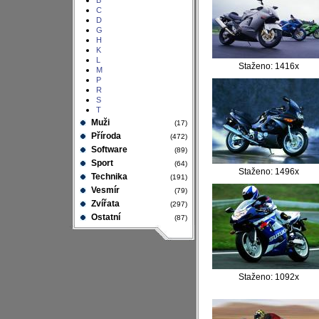
B
C
D
G
H
K
L
Staženo: 1416x
M
P
R
S
T
Muži
(17)
Příroda
(472)
Software
(89)
Sport
(64)
Staženo: 1496x
Technika
(191)
Vesmír
(79)
Zvířata
(297)
Ostatní
(87)
Staženo: 1092x