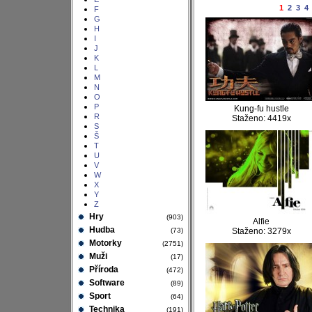
1
2
3
4
F
G
H
I
J
K
L
M
N
O
P
Kung-fu hustle
R
Staženo: 4419x
S
Š
T
U
V
W
X
Y
Z
Hry
(903)
Alfie
Hudba
(73)
Staženo: 3279x
Motorky
(2751)
Muži
(17)
Příroda
(472)
Software
(89)
Sport
(64)
Technika
(191)