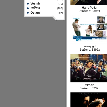
Vesmír
(79)
Harry Potter
Zvířata
(297)
Staženo: 3396x
Ostatní
(87)
Jersey girl
Staženo: 3396x
Miracle
Staženo: 3237x