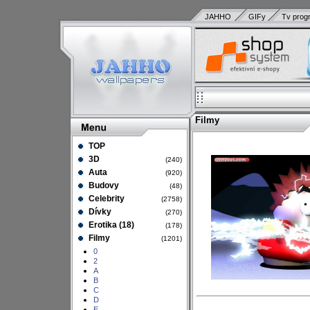
JAHHO
GIFy
Tv prog
Filmy
TOP
3D
(240)
Auta
(920)
Budovy
(48)
Celebrity
(2758)
Dívky
(270)
Erotika (18)
(178)
Filmy
(1201)
0
2
A
B
C
D
E