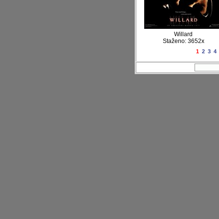
Willard
Staženo: 3652x
1
2
3
4