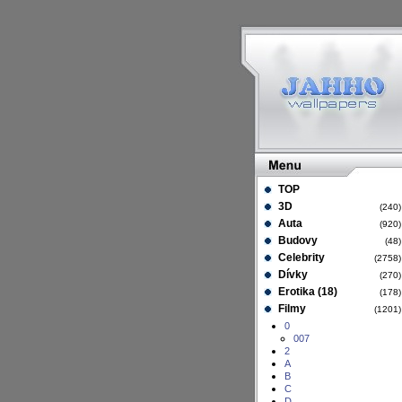
TOP
3D
(240
Auta
(920
Budovy
(48
Celebrity
(2758
Dívky
(270
Erotika (18)
(178
Filmy
(1201
0
007
2
A
B
C
D