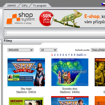
JAHHO
GIFy
Tv program
Filmy
Seřadit podle:
)
1
2
3
4
5
6
7
8
9
Další >>
)
)
)
)
)
)
Sky high
Scooby doo
Staženo: 3363x
Staženo: 3400x
S