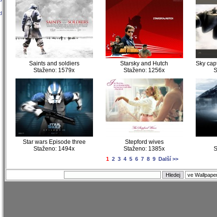
d
Saints and soldiers
Starsky and Hutch
Sky capt
Staženo: 1579x
Staženo: 1256x
S
Star wars Episode three
Stepford wives
Staženo: 1494x
Staženo: 1385x
S
1
2
3
4
5
6
7
8
9
Další >>
)
)
)
)
)