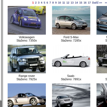
1
2
3
4
5
6
7
8
9
10
11
12
13
14
15
16
17
Další >>
>
)
)
)
Volkswagen
Ford S-Max
)
Staženo: 7350x
Staženo: 7285x
S
)
)
)
)
)
)
)
)
Range rover
Saab-
Staženo: 7925x
Staženo: 7891x
S
)
)
)
)