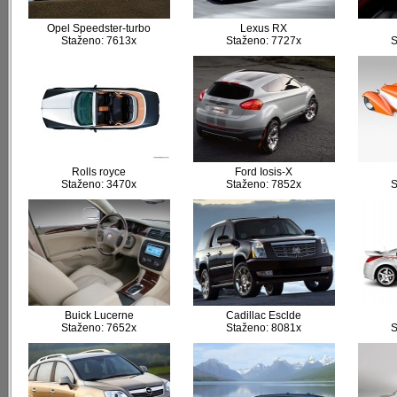
Opel Speedster-turbo
Lexus RX
Staženo: 7613x
Staženo: 7727x
S
Rolls royce
Ford Iosis-X
Staženo: 3470x
Staženo: 7852x
S
Buick Lucerne
Cadillac Esclde
Staženo: 7652x
Staženo: 8081x
S