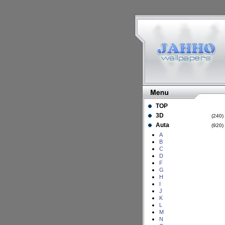
TOP
3D
(240
Auta
(920
A
B
C
D
F
G
H
I
J
K
L
M
N