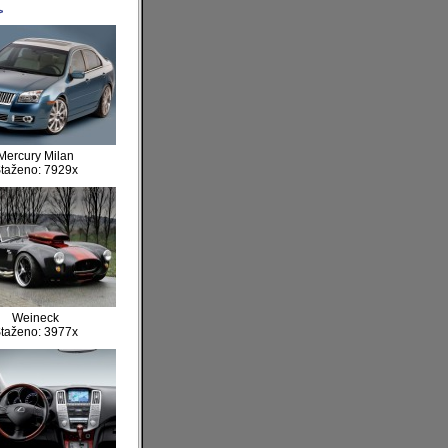
>
Mercury Milan
taženo: 7929x
Weineck
taženo: 3977x