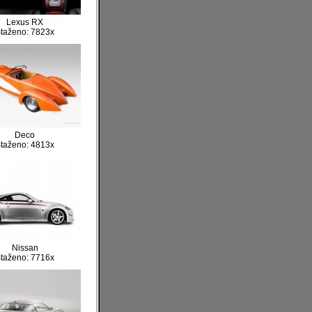
Lexus RX
taženo: 7823x
Deco
taženo: 4813x
Nissan
taženo: 7716x