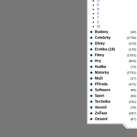
O
P
R
S
T
V
W
Budovy
(48
Celebrity
(2758
Dívky
(270
Erotika (18)
(178
Filmy
(1201
Hry
(903
Hudba
(73
Motorky
(2751
Muži
(17
Příroda
(472
Software
(89
Sport
(64
Technika
(191
Vesmír
(79
Zvířata
(297
Ostatní
(87