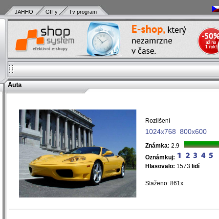
JAHHO
GIFy
Tv program
Auta
)
Rozlišení
)
1024x768
800x600
Známka:
2.9
Oznámkuj:
Hlasovalo:
1573
lidí
Staženo: 861x