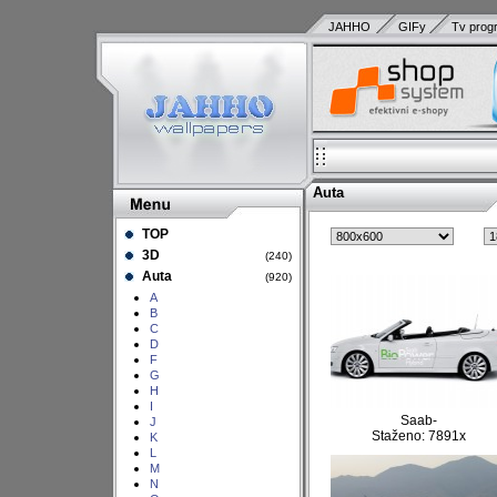
JAHHO
GIFy
Tv prog
Auta
TOP
3D
(240)
Auta
(920)
A
B
C
D
F
G
H
I
Saab-
J
Staženo: 7891x
K
L
M
N