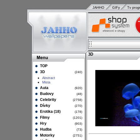
JAHHO
GIFy
Tv prog
3D
TOP
3D
(240)
Abstract
Mista
Auta
(920)
Budovy
(48)
Celebrity
(2758)
Dívky
(270)
Erotika (18)
(178)
Filmy
(1201)
Hry
(903)
Hudba
(73)
Motorky
(2751)