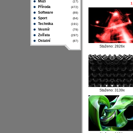
Muži
(17)
1
Příroda
(472)
Software
(89)
Sport
(64)
Technika
(191)
Vesmír
(79)
Zvířata
(297)
Ostatní
(87)
Staženo: 2826x
Staženo: 3139x