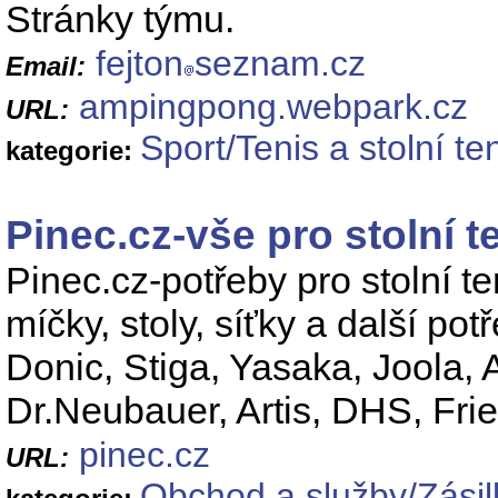
Stránky týmu.
fejton
seznam.cz
Email:
ampingpong.webpark.cz
URL:
Sport/Tenis a stolní ten
kategorie:
Pinec.cz-vše pro stolní 
Pinec.cz-potřeby pro stolní te
míčky, stoly, síťky a další po
Donic, Stiga, Yasaka, Joola, 
Dr.Neubauer, Artis, DHS, Frie
pinec.cz
URL:
Obchod a služby/Zási