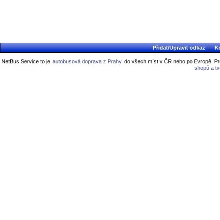
|
Přidat/Upravit odkaz
K
NetBus Service to je
autobusová doprava z Prahy
do všech míst v ČR nebo po Evropě. Pro
shopů a t