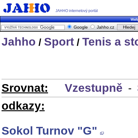
JAHHO internetový portál
Wall
Google
Jahho.cz
Jahho
Sport
Tenis a st
/
/
Srovnat:
Vzestupně
-
odkazy:
Sokol Turnov "G"