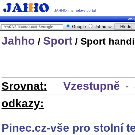
JAHHO internetový portál
Wall
Google
Jahho.cz
Jahho
Sport
/
/ Sport hand
Srovnat:
Vzestupně
-
odkazy:
Pinec.cz-vše pro stolní 