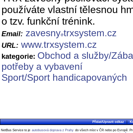
používáte vlastní tělesnou hm
o tzv. funkční trénink.
zavesny
trxsystem.cz
Email:
www.trxsystem.cz
URL:
Obchod a služby/Zábav
kategorie:
potřeby a vybavení
Sport/Sport handicapovaných
|
Přidat/Upravit odkaz
K
NetBus Service to je
autobusová doprava z Prahy
do všech míst v ČR nebo po Evropě. Pro