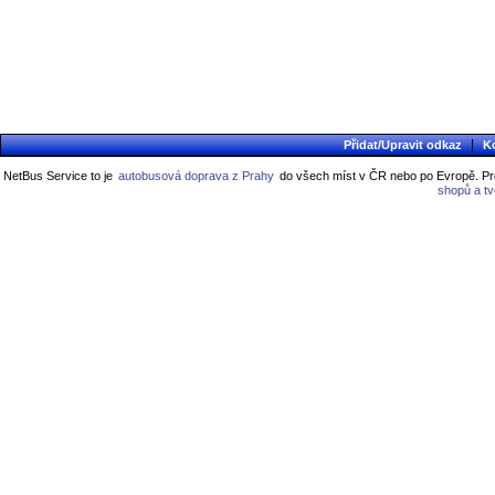
|
Přidat/Upravit odkaz
K
NetBus Service to je
autobusová doprava z Prahy
do všech míst v ČR nebo po Evropě. Pro
shopů a t