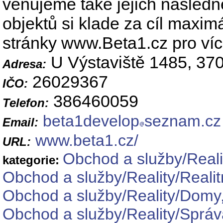
věnujeme také jejich následn
objektů si klade za cíl maxim
stránky www.Beta1.cz pro víc
U Výstaviště 1485, 37
Adresa:
26029367
IČO:
386460059
Telefon:
beta1develop
seznam.cz
Email:
www.beta1.cz/
URL:
Obchod a služby/Reali
kategorie:
Obchod a služby/Reality/Realit
Obchod a služby/Reality/Domy,
Obchod a služby/Reality/Správ