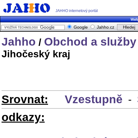
JAHHO internetový portál
Wall
Google
Jahho.cz
Jahho
Obchod a služby
/
Jihočeský kraj
Srovnat:
Vzestupně
-
odkazy: