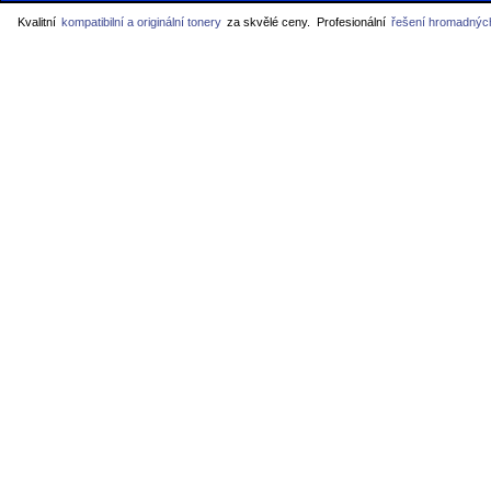
Kvalitní
kompatibilní a originální tonery
za skvělé ceny.
Profesionální
řešení hromadných