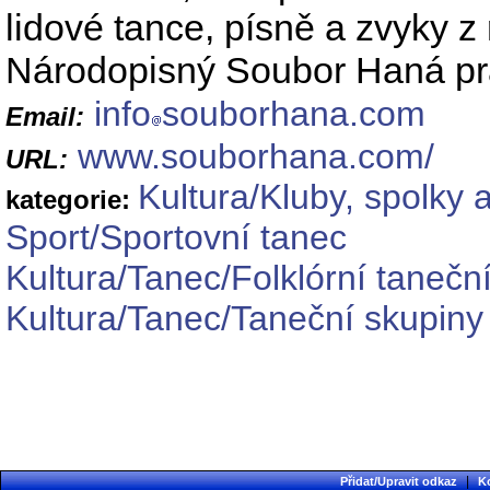
lidové tance, písně a zvyky 
Národopisný Soubor Haná pra
info
souborhana.com
Email:
www.souborhana.com/
URL:
Kultura/Kluby, spolky 
kategorie:
Sport/Sportovní tanec
Kultura/Tanec/Folklórní tanečn
Kultura/Tanec/Taneční skupiny
|
Přidat/Upravit odkaz
K