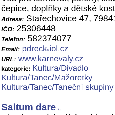
čepice, doplňky a dětské kos
Stařechovice 47, 7984
Adresa:
25306448
IČO:
582374077
Telefon:
pdreck
iol.cz
Email:
www.karnevaly.cz
URL:
Kultura/Divadlo
kategorie:
Kultura/Tanec/Mažoretky
Kultura/Tanec/Taneční skupiny
Saltum dare