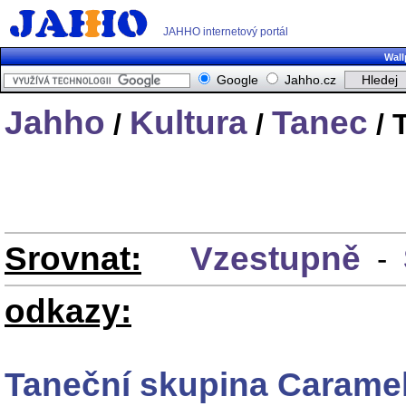
JAHHO internetový portál
Wall
Google
Jahho.cz
Jahho
Kultura
Tanec
/
/
/ 
Srovnat:
Vzestupně
-
odkazy:
Taneční skupina Carame