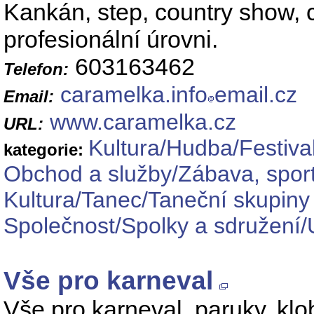
Kankán, step, country show, 
profesionální úrovni.
603163462
Telefon:
caramelka.info
email.cz
Email:
www.caramelka.cz
URL:
Kultura/Hudba/Festiva
kategorie:
Obchod a služby/Zábava, sport 
Kultura/Tanec/Taneční skupiny
Společnost/Spolky a sdružení
Vše pro karneval
Vše pro karneval, paruky, klob