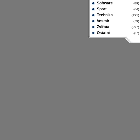
Software
(89
Sport
(64
Technika
(191
Vesmír
(79
Zvířata
(297
Ostatní
(87