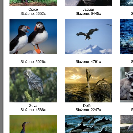
Opice
Jaguar
Staženo: 5652x
Staženo: 6445x
S
Staženo: 5026x
Staženo: 4791x
S
Sova
Delfíni
Staženo: 4588x
Staženo: 2247x
S