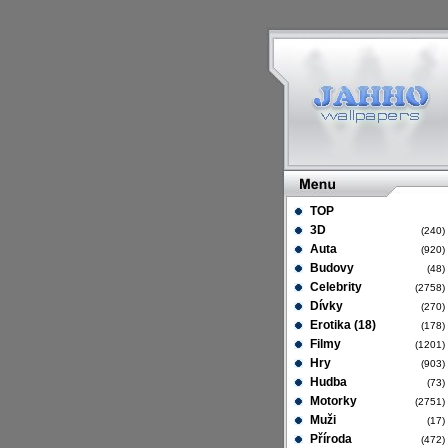
TOP
3D
(240
Auta
(920
Budovy
(48
Celebrity
(2758
Dívky
(270
Erotika (18)
(178
Filmy
(1201
Hry
(903
Hudba
(73
Motorky
(2751
Muži
(17
Příroda
(472