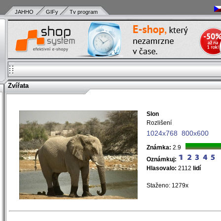
JAHHO
GIFy
Tv program
Zvířata
Slon
)
Rozlišení
)
1024x768
800x600
)
)
Známka:
2.9
)
Oznámkuj:
)
Hlasovalo:
2112
lidí
)
)
Staženo: 1279x
)
)
)
)