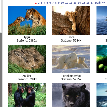
)
1
2
3
4
5
6
7
8
9
10
11
12
13
14
15
16
17
Další >>
)
)
)
)
)
Tygři
Lvíče
Staženo: 6386x
Staženo: 5984x
S
Zajíčci
Lední medvědi
Staženo: 5291x
Staženo: 5915x
S