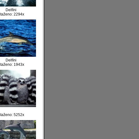
Delfíni
taženo: 2294x
Delfíni
taženo: 1943x
taženo: 5252x