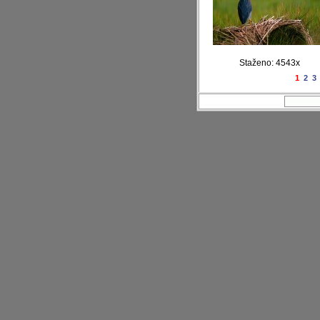
Staženo: 4543x
1
2
3