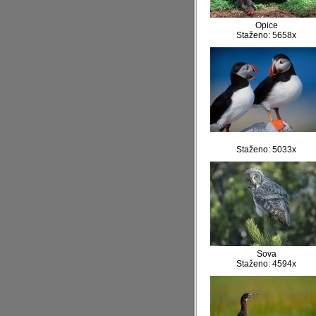
Opice
Staženo: 5658x
Staženo: 5033x
Sova
Staženo: 4594x