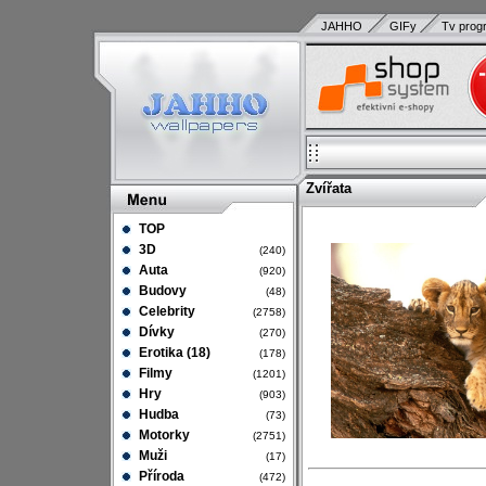
JAHHO
GIFy
Tv prog
Zvířata
TOP
3D
(240)
Auta
(920)
Budovy
(48)
Celebrity
(2758)
Dívky
(270)
Erotika (18)
(178)
Filmy
(1201)
Hry
(903)
Hudba
(73)
Motorky
(2751)
Muži
(17)
Příroda
(472)