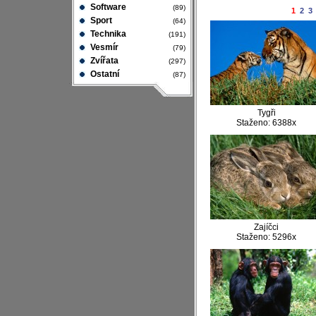
Software
(89)
1
2
3
Sport
(64)
Technika
(191)
Vesmír
(79)
Zvířata
(297)
Ostatní
(87)
Tygři
Staženo: 6388x
Zajíčci
Staženo: 5296x