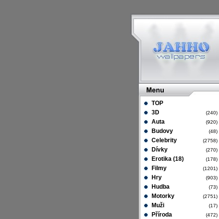
TOP
3D
(240
Auta
(920
Budovy
(48
Celebrity
(2758
Dívky
(270
Erotika (18)
(178
Filmy
(1201
Hry
(903
Hudba
(73
Motorky
(2751
Muži
(17
Příroda
(472