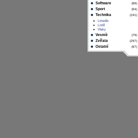
Software
(89
Sport
(64
Technika
(191
Letadla
Lodě
Vlaky
Vesmír
(79
Zvířata
(297
Ostatní
(87