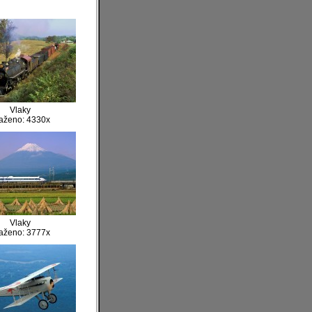
Vlaky
aženo: 4330x
Vlaky
aženo: 3777x