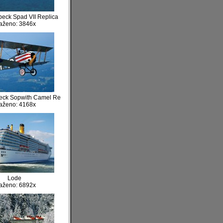
eck Spad VII Replica
aženo: 3846x
eck Sopwith Camel Re
aženo: 4168x
Lode
aženo: 6892x