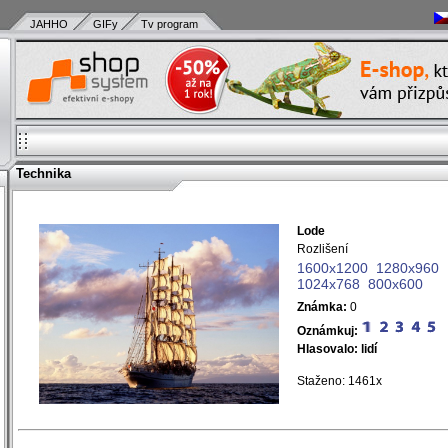
JAHHO
GIFy
Tv program
Technika
Lode
)
Rozlišení
)
1600x1200
1280x960
)
1024x768
800x600
)
Známka:
0
)
)
Oznámkuj:
)
Hlasovalo:
lidí
)
Staženo: 1461x
)
)
)
)