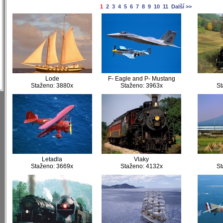
)
1
2
3
4
5
6
7
8
9
10
11
Další >>
)
)
)
)
)
Lode
F- Eagle and P- Mustang
Staženo: 3880x
Staženo: 3963x
St
Letadla
Vlaky
Staženo: 3669x
Staženo: 4132x
St