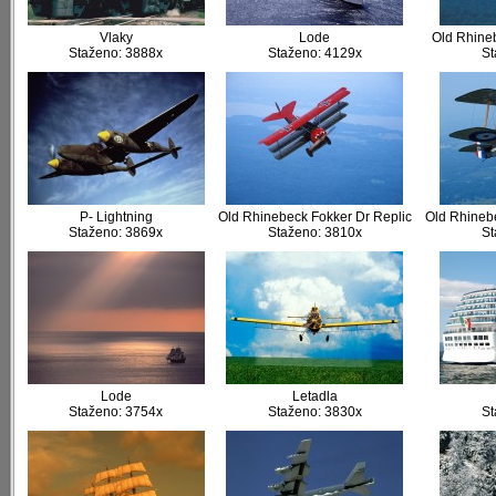
Vlaky
Lode
Old Rhineb
Staženo: 3888x
Staženo: 4129x
St
P- Lightning
Old Rhinebeck Fokker Dr Replic
Old Rhineb
Staženo: 3869x
Staženo: 3810x
St
Lode
Letadla
Staženo: 3754x
Staženo: 3830x
St