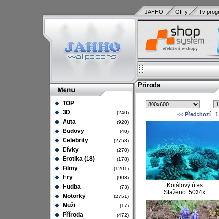
JAHHO
GIFy
Tv prog
Příroda
TOP
3D
(240)
<< Předchozí
1
Auta
(920)
Budovy
(48)
Celebrity
(2758)
Dívky
(270)
Erotika (18)
(178)
Filmy
(1201)
Hry
(903)
Korálový útes
Hudba
(73)
Staženo: 5034x
Motorky
(2751)
Muži
(17)
Příroda
(472)