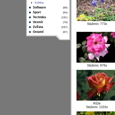
Květiny
Software
(89)
Sport
(64)
Technika
(191)
Vesmír
(79)
Staženo: 773x
Zvířata
(297)
Ostatní
(87)
Staženo: 976x
Růže
Staženo: 1333x