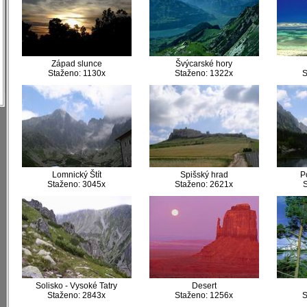
)
)
)
)
Západ slunce
Švýcarské hory
)
Staženo: 1130x
Staženo: 1322x
S
)
Lomnický Štít
Spišský hrad
P
Staženo: 3045x
Staženo: 2621x
S
Solisko - Vysoké Tatry
Desert
Staženo: 2843x
Staženo: 1256x
S