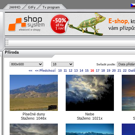
JAHHO
GIFy
Tv program
Příroda
Seřadit podle:
)
<<
<< Předchozí
10
11
12
13
14
15
16
17
18
19
20
21
22
Dalš
)
)
)
)
)
)
)
Písečné duny
Nebe
)
Staženo: 1046x
Staženo: 1021x
S
)
)
)