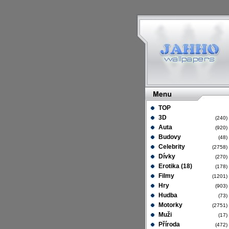
TOP
3D
(240
Auta
(920
Budovy
(48
Celebrity
(2758
Dívky
(270
Erotika (18)
(178
Filmy
(1201
Hry
(903
Hudba
(73
Motorky
(2751
Muži
(17
Příroda
(472