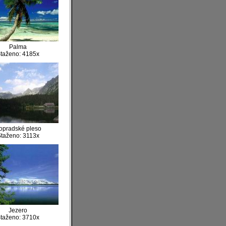
Palma
taženo: 4185x
opradské pleso
taženo: 3113x
Jezero
taženo: 3710x