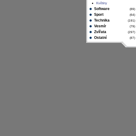
Květiny
Software
(89
Sport
(64
Technika
(191
Vesmír
(79
Zvířata
(297
Ostatní
(87