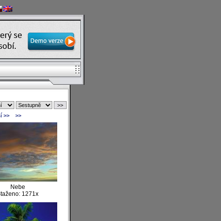
í >>
>>
Nebe
taženo: 1271x