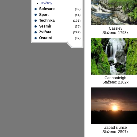
Květiny
Software
(89)
Sport
(64)
Technika
(191)
Vesmír
(79)
Cassley
Zvířata
(297)
Staženo: 1793x
Ostatní
(87)
Cannonteigh
Staženo: 2102x
Západ slunce
Staženo: 2507x