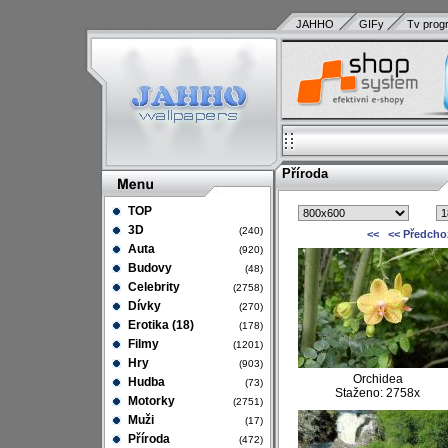
JAHHO
GIFy
Tv prog
Příroda
TOP
3D
(240)
<<
<< Předcho
Auta
(920)
Budovy
(48)
Celebrity
(2758)
Dívky
(270)
Erotika (18)
(178)
Filmy
(1201)
Hry
(903)
Orchidea
Hudba
(73)
Staženo: 2758x
Motorky
(2751)
Muži
(17)
Příroda
(472)