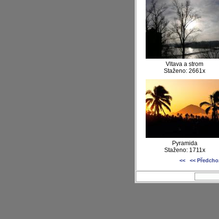
Vltava a strom
Staženo: 2661x
Pyramida
Staženo: 1711x
<<
<< Předcho