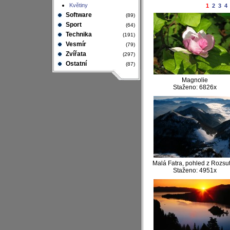
Květiny
1
2
3
4
Software
(89)
Sport
(64)
Technika
(191)
Vesmír
(79)
Zvířata
(297)
Ostatní
(87)
Magnolie
Staženo: 6826x
Malá Fatra, pohled z Rozsu
Staženo: 4951x