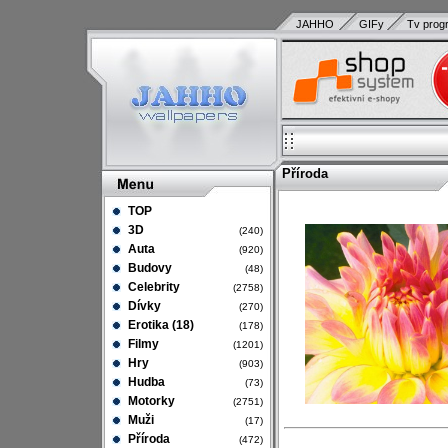
JAHHO
GIFy
Tv prog
Příroda
TOP
3D
(240)
Auta
(920)
Budovy
(48)
Celebrity
(2758)
Dívky
(270)
Erotika (18)
(178)
Filmy
(1201)
Hry
(903)
Hudba
(73)
Motorky
(2751)
Muži
(17)
Příroda
(472)