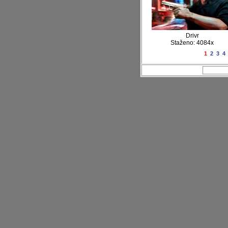
Drivr
Staženo: 4084x
1
2
3
4