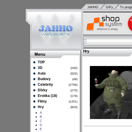
JAHHO
GIFy
Tv prog
Hry
TOP
3D
(240)
Auta
(920)
Budovy
(48)
Celebrity
(2758)
Dívky
(270)
Erotika (18)
(178)
Filmy
(1201)
Hry
(903)
A
B
C
D
E