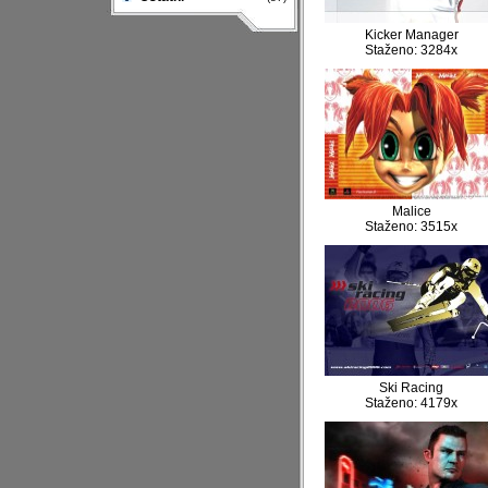
Kicker Manager
Staženo: 3284x
Malice
Staženo: 3515x
Ski Racing
Staženo: 4179x