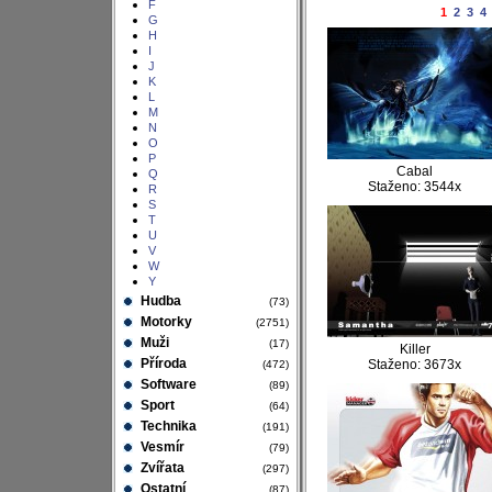
F
1
2
3
4
G
H
I
J
K
L
M
N
O
P
Cabal
Q
Staženo: 3544x
R
S
T
U
V
W
Y
Hudba
(73)
Motorky
(2751)
Muži
(17)
Killer
Příroda
Staženo: 3673x
(472)
Software
(89)
Sport
(64)
Technika
(191)
Vesmír
(79)
Zvířata
(297)
Ostatní
(87)