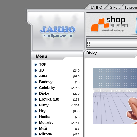
JAHHO
GIFy
Tv prog
Dívky
TOP
3D
(240)
Auta
(920)
Budovy
(48)
Celebrity
(2758)
Dívky
(270)
Erotika (18)
(178)
Filmy
(1201)
Hry
(903)
Hudba
(73)
Motorky
(2751)
Muži
(17)
Příroda
(472)