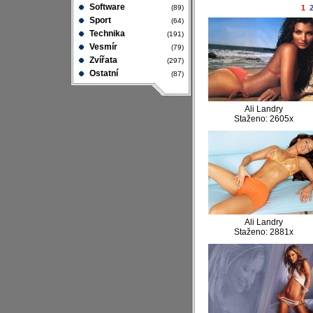
Software
(89)
1
Sport
(64)
Technika
(191)
Vesmír
(79)
Zvířata
(297)
Ostatní
(87)
Ali Landry
Staženo: 2605x
Ali Landry
Staženo: 2881x