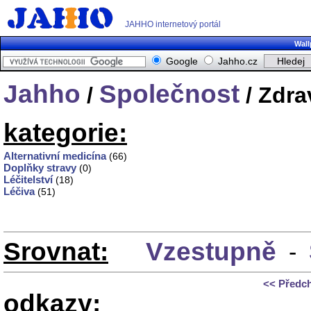
JAHHO internetový portál
Wall
Google
Jahho.cz
Jahho
Společnost
/
/ Zdra
kategorie:
Alternativní medicína
(66)
Doplňky stravy
(0)
Léčitelství
(18)
Léčiva
(51)
Srovnat:
Vzestupně
-
<< Předc
odkazy: