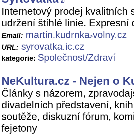
Internetový prodej kvalitních
udržení štíhlé linie. Expresn
martin.kudrnka
volny.cz
Email:
syrovatka.ic.cz
URL:
Společnost/Zdraví
kategorie:
NeKultura.cz - Nejen o K
Články s názorem, zpravodajst
divadelních představení, kni
soutěže, diskuzní fórum, komi
fejetony