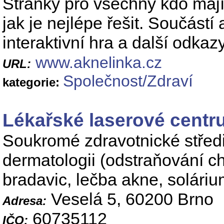
Stránky pro všechny kdo mají
jak je nejlépe řešit. Součást
interaktivní hra a další odkazy
www.aknelinka.cz
URL:
Společnost/Zdraví
kategorie:
Lékařské laserové cent
Soukromé zdravotnické střed
dermatologii (odstraňování c
bradavic, lečba akne, solárium
Veselá 5, 60200 Brno
Adresa:
60735112
IČO: