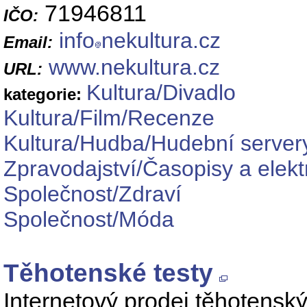
71946811
IČO:
info
nekultura.cz
Email:
www.nekultura.cz
URL:
Kultura/Divadlo
kategorie:
Kultura/Film/Recenze
Kultura/Hudba/Hudební server
Zpravodajství/Časopisy a elekt
Společnost/Zdraví
Společnost/Móda
Těhotenské testy
Internetový prodej těhotenskýc