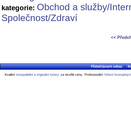
Obchod a služby/Inte
kategorie:
Společnost/Zdraví
<< Předc
|
Přidat/Upravit odkaz
K
Kvalitní
kompatibilní a originální tonery
za skvělé ceny.
Profesionální
řešení hromadných