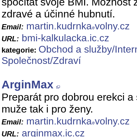
spočítat svoje BMI. Možnost 
zdravé a účinné hubnutí.
martin.kudrnka
volny.cz
Email:
bmi-kalkulacka.ic.cz
URL:
Obchod a služby/Inte
kategorie:
Společnost/Zdraví
ArginMax
Preparát pro dobrou erekci a 
muže tak i pro ženy.
martin.kudrnka
volny.cz
Email:
arginmax.ic.cz
URL: