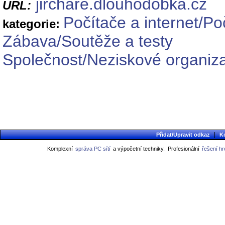
jirchare.dlouhodobka.cz
URL:
Počítače a internet/Po
kategorie:
Zábava/Soutěže a testy
Společnost/Neziskové organiz
|
Přidat/Upravit odkaz
K
Komplexní
správa PC sítí
a výpočetní techniky.
Profesionální
řešení h