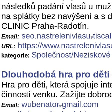
následků padání vlasů u mužů
na splátky bez navýšení a s d
CLINIC Praha-Radotín.
seo.nastrelenivlasu
tiscal
Email:
https://www.nastrelenivlas
URL:
Společnost/Neziskové
kategorie:
Dlouhodobá hra pro děti
Hra pro děti, která spojuje in
činností venku. Zažijte dobro
wubenator
gmail.com
Email: