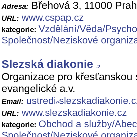
Břehová 3, 11000 Prah
Adresa:
www.cspap.cz
URL:
Vzdělání/Věda/Psycho
kategorie:
Společnost/Neziskové organiz
Slezská diakonie
Organizace pro křesťanskou so
evangelické a.v.
ustredi
slezskadiakonie.c
Email:
www.slezskadiakonie.cz
URL:
Obchod a služby/Abec
kategorie:
Společnost/Neziskové organiz