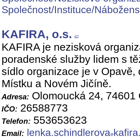
Společnost/Instituce/Nábožensk
KAFIRA, o.s.
KAFIRA je nezisková organiza
poradenské služby lidem s t
sídlo organizace je v Opavě, 
Místku a Novém Jičíně.
Olomoucká 24, 74601
Adresa:
26588773
IČO:
553653623
Telefon:
lenka.schindlerova
kafira
Email: