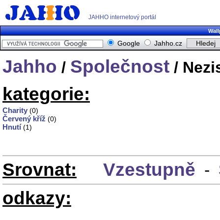
JAHHO internetový portál
Wall
Google
Jahho.cz
Jahho
Společnost
/
/ Nezi
kategorie:
Charity
(0)
Červený kříž
(0)
Hnutí
(1)
Srovnat:
Vzestupně
-
odkazy: