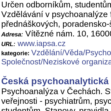
Určen odborníkům, studentům 
Vzdělávání v psychoanalýze f
přednáškových, poradensko-š
Vítězné nám. 10, 1600
Adresa:
www.iapsa.cz
URL:
Vzdělání/Věda/Psycho
kategorie:
Společnost/Neziskové organiz
Česká psychoanalytická
Psychoanalýza v Čechách. S
veřejnosti - psychiatrům, p
studentům. Stanovy, pravidla 