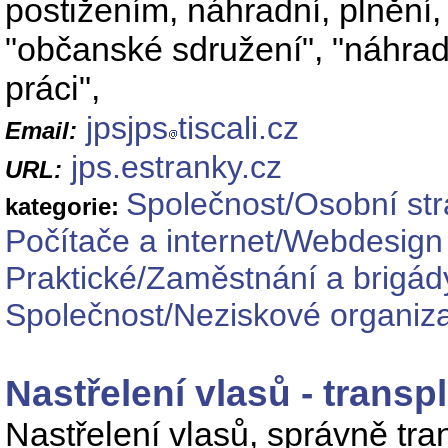
postižením, náhradní, plnění,
"občanské sdružení", "náhradn
práci",
jpsjps
tiscali.cz
Email:
jps.estranky.cz
URL:
Společnost/Osobní st
kategorie:
Počítače a internet/Webdesign
Praktické/Zaměstnání a brigád
Společnost/Neziskové organiz
Nastřelení vlasů - transp
Nastřelení vlasů, správně tr