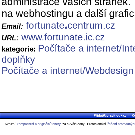
administrace vašich stránek
na webhostingu a další grafi
fortunate
centrum.cz
Email:
www.fortunate.ic.cz
URL:
Počítače a internet/In
kategorie:
doplňky
Počítače a internet/Webdesig
|
Přidat/Upravit odkaz
K
Kvalitní
kompatibilní a originální tonery
za skvělé ceny.
Profesionální
řešení hromadných