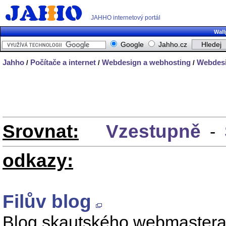
JAHHO internetový portál
Wall
Google
Jahho.cz
Jahho
Počítače a internet
Webdesign a webhosting
Webdes
/
/
/
Srovnat:
Vzestupně
-
odkazy:
Filův blog
Blog skautského webmastera