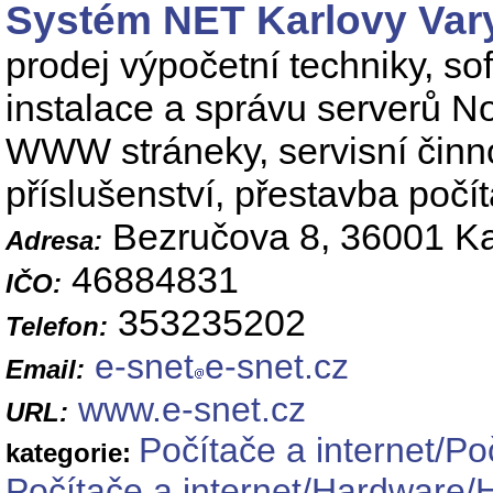
Systém NET Karlovy Vary 
prodej výpočetní techniky, so
instalace a správu serverů No
WWW stráneky, servisní činno
příslušenství, přestavba počít
Bezručova 8, 36001 Ka
Adresa:
46884831
IČO:
353235202
Telefon:
e-snet
e-snet.cz
Email:
www.e-snet.cz
URL:
Počítače a internet/Po
kategorie:
Počítače a internet/Hardware/H