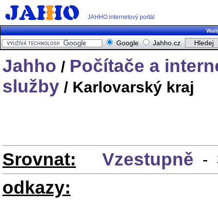
JAHHO internetový portál
Wall
Google
Jahho.cz
Jahho
Počítače a intern
/
služby
/ Karlovarský kraj
Srovnat:
Vzestupně
-
odkazy: