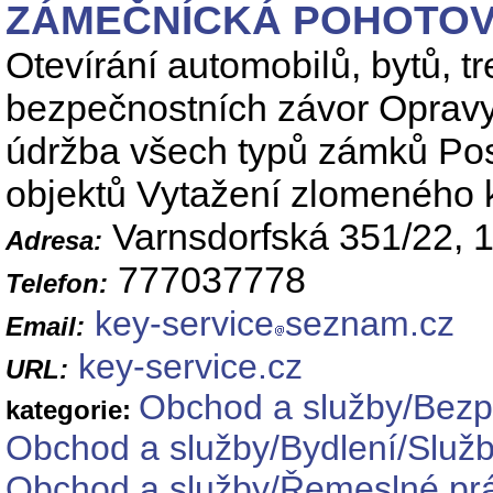
ZÁMEČNÍCKÁ POHOTO
Otevírání automobilů, bytů, t
bezpečnostních závor Opravy
údržba všech typů zámků Pos
objektů Vytažení zlomeného 
Varnsdorfská 351/22, 
Adresa:
777037778
Telefon:
key-service
seznam.cz
Email:
key-service.cz
URL:
Obchod a služby/Bezp
kategorie:
Obchod a služby/Bydlení/Služ
Obchod a služby/Řemeslné prá