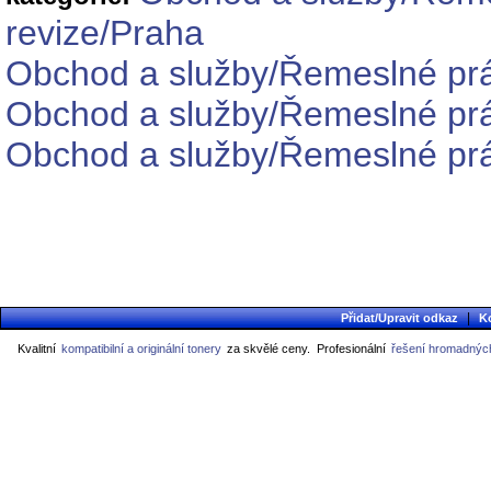
revize/Praha
Obchod a služby/Řemeslné prá
Obchod a služby/Řemeslné práce
Obchod a služby/Řemeslné prác
|
Přidat/Upravit odkaz
K
Kvalitní
kompatibilní a originální tonery
za skvělé ceny.
Profesionální
řešení hromadných