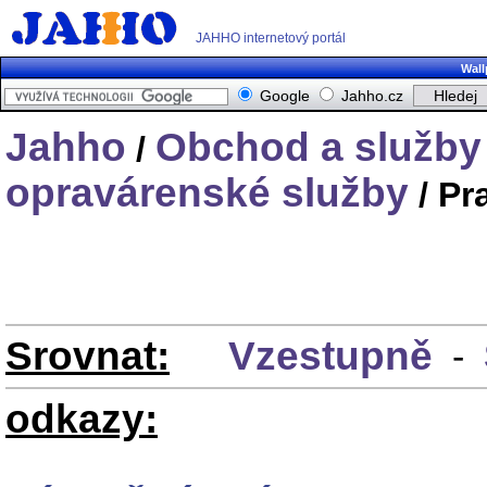
JAHHO internetový portál
Wall
Google
Jahho.cz
Jahho
Obchod a služby
/
opravárenské služby
/ Pr
Srovnat:
Vzestupně
-
odkazy: