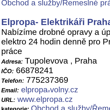
Obchod a služby/Řemeslné prá
Elpropa- Elektrikáři Prah
Nabízíme drobné opravy a úpr
elektro 24 hodin denně pro Pr
práce
Tupolevova , Praha
Adresa:
66878241
IČO:
775237369
Telefon:
elpropa
volny.cz
Email:
www.elpropa.cz
URL:
Obchod a služby/Řemes
kategorie: