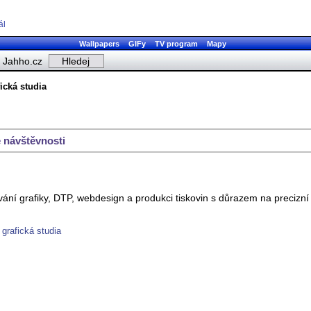
ál
Wallpapers
GIFy
TV program
Mapy
Jahho.cz
fická studia
 návštěvnosti
vání grafiky, DTP, webdesign a produkci tiskovin s důrazem na precizní
 grafická studia