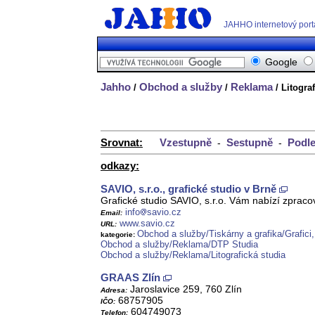
JAHHO internetový port
Google
Jahho
Obchod a služby
Reklama
/
/
/ Litogra
Srovnat:
Vzestupně
Sestupně
Podle
-
-
odkazy:
SAVIO, s.r.o., grafické studio v Brně
Grafické studio SAVIO, s.r.o. Vám nabízí zpraco
info
savio.cz
Email:
www.savio.cz
URL:
Obchod a služby/Tiskárny a grafika/Grafici,
kategorie:
Obchod a služby/Reklama/DTP Studia
Obchod a služby/Reklama/Litografická studia
GRAAS Zlín
Jaroslavice 259, 760 Zlín
Adresa:
68757905
IČO:
604749073
Telefon: