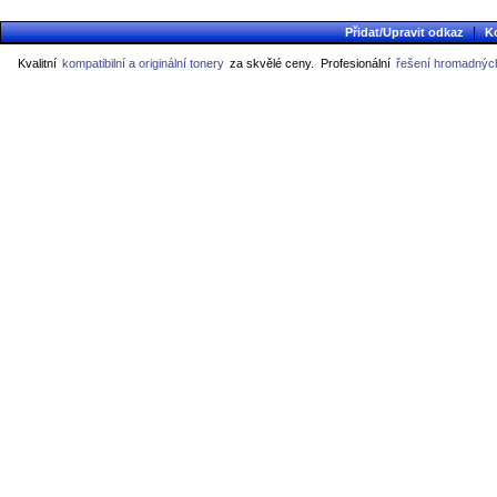
|
Přidat/Upravit odkaz
K
Kvalitní
kompatibilní a originální tonery
za skvělé ceny.
Profesionální
řešení hromadných