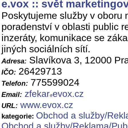
e.vox :: svět marketing
Poskytujeme služby v oboru 
poradenství v oblasti public r
inzeráty, komunikace se zák
jiných sociálních sítí.
Slavíkova 3, 12000 Pra
Adresa:
26429713
IČO:
775599024
Telefon:
zfekar
evox.cz
Email:
www.evox.cz
URL:
Obchod a služby/Rekla
kategorie:
Obchod a služby/Reklama/Publi