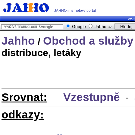
JAHHO internetový portál
Wall
Google
Jahho.cz
Jahho
Obchod a služby
/
distribuce, letáky
Srovnat:
Vzestupně
-
odkazy: