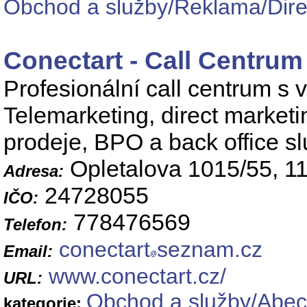
Obchod a služby/Reklama/Direct
Conectart - Call Centru
Profesionální call centrum s 
Telemarketing, direct marketi
prodeje, BPO a back office sl
Opletalova 1015/55, 1
Adresa:
24728055
IČO:
778476569
Telefon:
conectart
seznam.cz
Email:
www.conectart.cz/
URL:
Obchod a služby/Abec
kategorie: