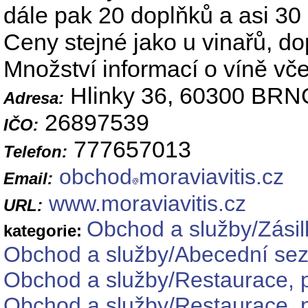
dále pak 20 doplňků a asi 30
Ceny stejné jako u vinařů, d
Množství informací o víně v
Hlinky 36, 60300 BRN
Adresa:
26897539
IČO:
777657013
Telefon:
obchod
moraviavitis.cz
Email:
www.moraviavitis.cz
URL:
Obchod a služby/Zási
kategorie:
Obchod a služby/Abecední se
Obchod a služby/Restaurace, p
Obchod a služby/Restaurace, p