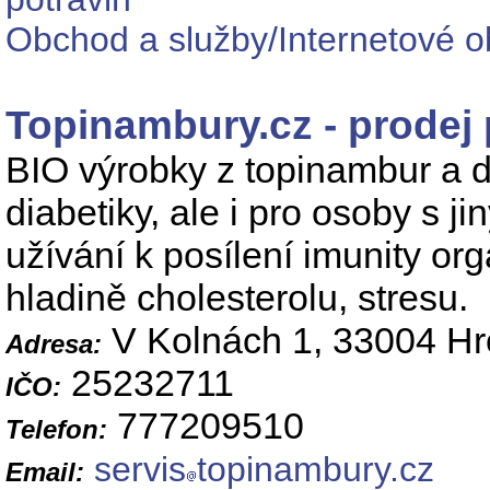
Obchod a služby/Internetové o
Topinambury.cz - prodej
BIO výrobky z topinambur a d
diabetiky, ale i pro osoby s 
užívání k posílení imunity or
hladině cholesterolu, stresu.
V Kolnách 1, 33004 H
Adresa:
25232711
IČO:
777209510
Telefon:
servis
topinambury.cz
Email: