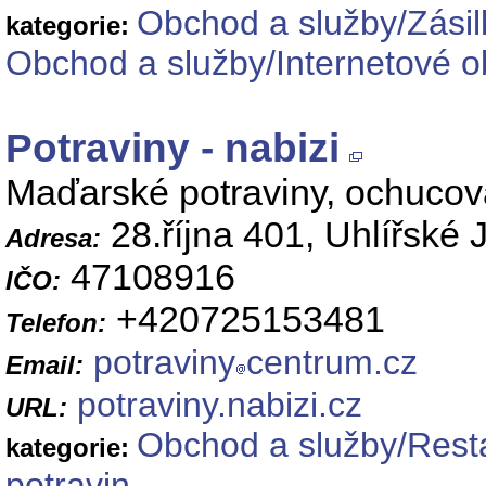
Obchod a služby/Zási
kategorie:
Obchod a služby/Internetové o
Potraviny - nabizi
Maďarské potraviny, ochucova
28.října 401, Uhlířské 
Adresa:
47108916
IČO:
+420725153481
Telefon:
potraviny
centrum.cz
Email:
potraviny.nabizi.cz
URL:
Obchod a služby/Resta
kategorie:
potravin