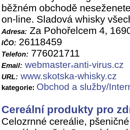
běžném obchodě neseženete.
on-line. Sladová whisky všec
Za Pohořelcem 4, 169
Adresa:
26118459
IČO:
776021711
Telefon:
webmaster
anti-virus.cz
Email:
www.skotska-whisky.cz
URL:
Obchod a služby/Inter
kategorie:
Cereální produkty pro z
Celozrnné cereálie, pšeničné l