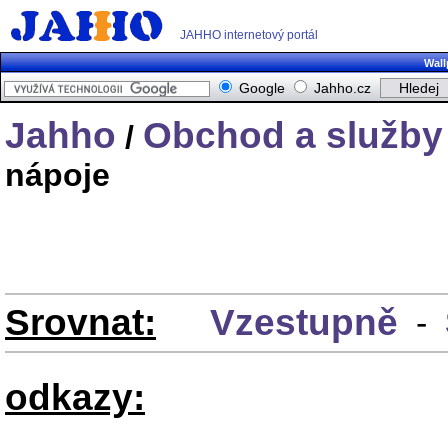
JAHHO internetový portál
Wall
Google
Jahho.cz
Jahho
Obchod a služby
/
nápoje
Srovnat:
Vzestupně
-
odkazy: