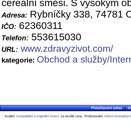
cereální směsi. S vysokým ob
Rybníčky 338, 74781 O
Adresa:
62360311
IČO:
553615030
Telefon:
www.zdravyzivot.com/
URL:
Obchod a služby/Inter
kategorie:
|
Přidat/Upravit odkaz
K
Kvalitní
kompatibilní a originální tonery
za skvělé ceny.
Profesionální
řešení hromadných