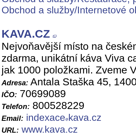
Obchod a služby/Internetové o
KAVA.CZ
Nejvoňavější místo na české
zdarma, unikátní káva Viva c
jak 1000 položkami. Zveme V
Antala Staška 45, 140
Adresa:
70699089
IČO:
800528229
Telefon:
indexace
kava.cz
Email:
www.kava.cz
URL: