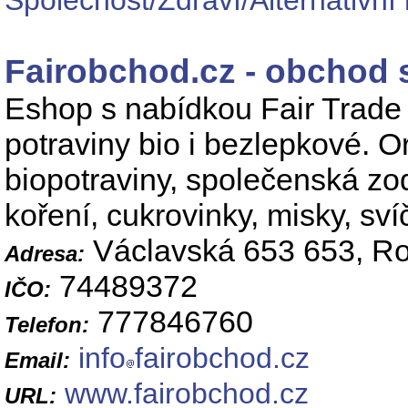
Společnost/Zdraví/Alternativní
Fairobchod.cz - obchod 
Eshop s nabídkou Fair Trad
potraviny bio i bezlepkové. Or
biopotraviny, společenská zo
koření, cukrovinky, misky, sví
Václavská 653 653, Ro
Adresa:
74489372
IČO:
777846760
Telefon:
info
fairobchod.cz
Email:
www.fairobchod.cz
URL: