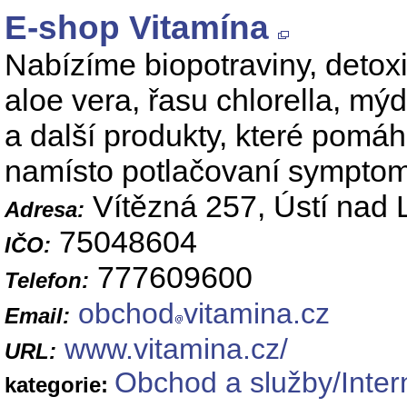
E-shop Vitamína
Nabízíme biopotraviny, detoxik
aloe vera, řasu chlorella, mýd
a další produkty, které pomá
namísto potlačovaní sympto
Vítězná 257, Ústí nad
Adresa:
75048604
IČO:
777609600
Telefon:
obchod
vitamina.cz
Email:
www.vitamina.cz/
URL:
Obchod a služby/Inter
kategorie: