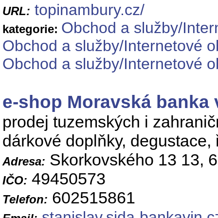
topinambury.cz/
URL:
Obchod a služby/Inte
kategorie:
Obchod a služby/Internetové o
Obchod a služby/Internetové o
e-shop Moravská banka 
prodej tuzemských i zahranič
dárkové doplňky, degustace,
Skorkovského 13 13, 
Adresa:
49450573
IČO:
602515861
Telefon:
stanislav.sida
bankavin.c