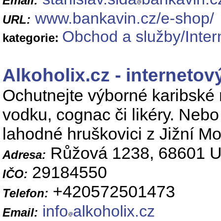
Email:
www.bankavin.cz/e-shop/
URL:
Obchod a služby/Inter
kategorie:
Alkoholix.cz - interneto
Ochutnejte výborné karibské 
vodku, cognac či likéry. Nebo 
lahodné hruškovici z Jižní M
Růžová 1238, 68601 U
Adresa:
29184550
IČO:
+420572501473
Telefon:
info
alkoholix.cz
Email: