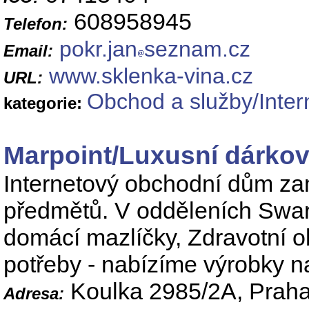
608958945
Telefon:
pokr.jan
seznam.cz
Email:
www.sklenka-vina.cz
URL:
Obchod a služby/Inter
kategorie:
Marpoint/Luxusní dárko
Internetový obchodní dům za
předmětů. V odděleních Swar
domácí mazlíčky, Zdravotní 
potřeby - nabízíme výrobky na
Koulka 2985/2A, Praha
Adresa: