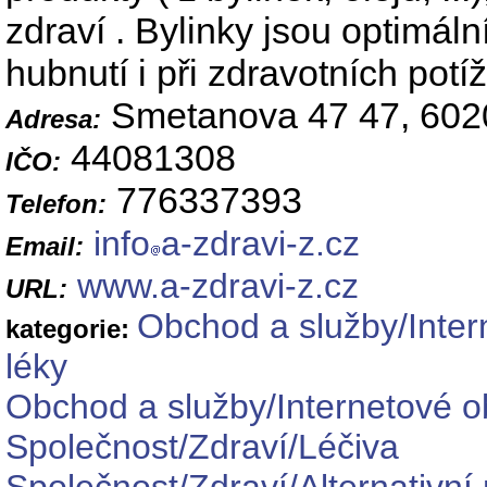
zdraví . Bylinky jsou optimál
hubnutí i při zdravotních potíž
Smetanova 47 47, 602
Adresa:
44081308
IČO:
776337393
Telefon:
info
a-zdravi-z.cz
Email:
www.a-zdravi-z.cz
URL:
Obchod a služby/Inter
kategorie:
léky
Obchod a služby/Internetové o
Společnost/Zdraví/Léčiva