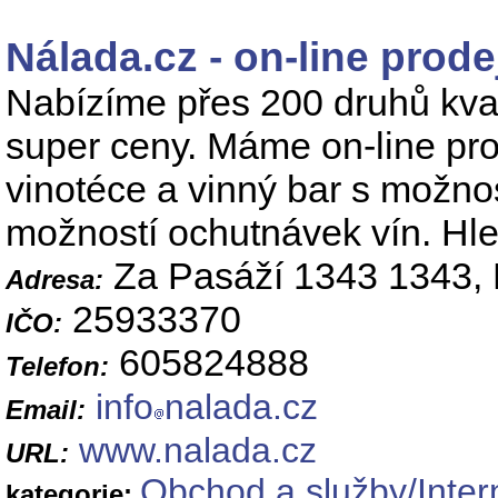
Nálada.cz - on-line prode
Nabízíme přes 200 druhů kval
super ceny. Máme on-line pro
vinotéce a vinný bar s možnos
možností ochutnávek vín. Hle
Za Pasáží 1343 1343, 
Adresa:
25933370
IČO:
605824888
Telefon:
info
nalada.cz
Email:
www.nalada.cz
URL:
Obchod a služby/Inter
kategorie: