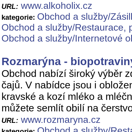
www.alkoholix.cz
URL:
Obchod a služby/Zási
kategorie:
Obchod a služby/Restaurace, p
Obchod a služby/Internetové o
Rozmarýna - biopotravin
Obchod nabízí široký výběr zd
čajů. V nabídce jsou i oblože
kravské a kozí mléko a mléčn
můžete semlít obilí na čerst
www.rozmaryna.cz
URL:
Obchod a služby/Resta
kategorie: