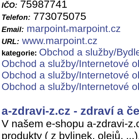
75987741
IČO:
773075075
Telefon:
marpoint
marpoint.cz
Email:
www.marpoint.cz
URL:
Obchod a služby/Bydl
kategorie:
Obchod a služby/Internetové 
Obchod a služby/Internetové
Obchod a služby/Internetové o
a-zdravi-z.cz - zdraví a 
V našem e-shopu a-zdravi-z.c
produkty ( z bylinek, olejů, .