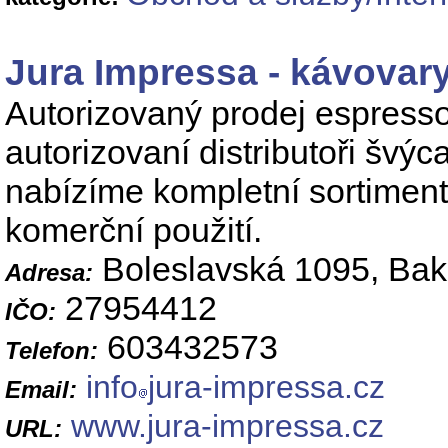
Jura Impressa - kávovary
Autorizovaný prodej espress
autorizovaní distributoři šv
nabízíme kompletní sortiment 
komerční použití.
Boleslavská 1095, Bak
Adresa:
27954412
IČO:
603432573
Telefon:
info
jura-impressa.cz
Email:
www.jura-impressa.cz
URL: