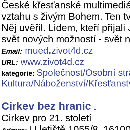
České křesťanské multimediál
vztahu s živým Bohem. Ten tvo
Něj uvěřil. Lidem, kteří přijal
svět nových možností - svět 
mued
zivot4d.cz
Email:
www.zivot4d.cz
URL:
Společnost/Osobní st
kategorie:
Kultura/Náboženství/Křesťanst
Cirkev bez hranic
Cirkev pro 21. století
U letiště 1055/8, 1610