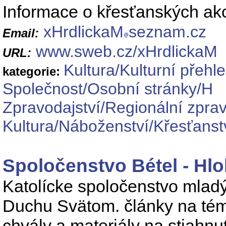
Informace o křesťanských akc
xHrdlickaM
seznam.cz
Email:
www.sweb.cz/xHrdlickaM
URL:
Kultura/Kulturní přehl
kategorie:
Společnost/Osobní stránky/H
Zpravodajství/Regionální zprav
Kultura/Náboženství/Křesťanst
Spoločenstvo Bétel - Hl
Katolícke spoločenstvo mladýc
Duchu Svätom. články na tému
chvály a materiály na stiahnut