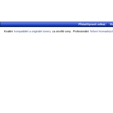
|
Přidat/Upravit odkaz
K
Kvalitní
kompatibilní a originální tonery
za skvělé ceny.
Profesionální
řešení hromadných