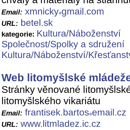
xmnicky
gmail.com
Email:
betel.sk
URL:
Kultura/Náboženství
kategorie:
Společnost/Spolky a sdružení
Kultura/Náboženství/Křesťanst
Web litomyšlské mládež
Stránky věnované litomyšlské 
litomyšlského vikariátu
frantisek.bartos
email.cz
Email:
www.litmladez.ic.cz
URL: