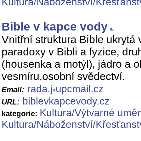
Kultura/Náboženství/Křesťanst
Bible v kapce vody
Vnitřní struktura Bible ukrytá
paradoxy v Bibli a fyzice, dru
(housenka a motýl), jádro a o
vesmíru,osobní svědectví.
rada.j
upcmail.cz
Email:
biblevkapcevody.cz
URL:
Kultura/Výtvarné uměn
kategorie:
Kultura/Náboženství/Křesťanst