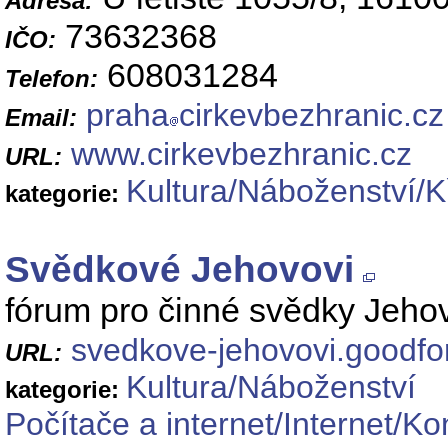
Adresa:
73632368
IČO:
608031284
Telefon:
praha
cirkevbezhranic.cz
Email:
www.cirkevbezhranic.cz
URL:
Kultura/Náboženství/K
kategorie:
Svědkové Jehovovi
fórum pro činné svědky Jeho
svedkove-jehovovi.goodfo
URL:
Kultura/Náboženství
kategorie:
Počítače a internet/Internet/K