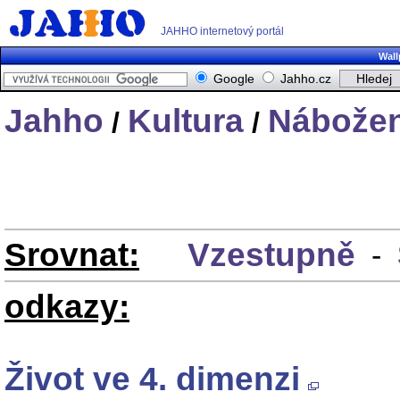
JAHHO internetový portál
Wall
Google
Jahho.cz
Jahho
Kultura
Nábožen
/
/
Srovnat:
Vzestupně
-
odkazy:
Život ve 4. dimenzi