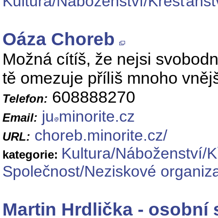
Kultura/Náboženství/Křesťanst
Oáza Choreb
Možná cítíš, že nejsi svobodn
tě omezuje příliš mnoho vněj
608888270
Telefon:
ju
minorite.cz
Email:
choreb.minorite.cz/
URL:
Kultura/Náboženství/K
kategorie:
Společnost/Neziskové organiz
Martin Hrdlička - osobní 