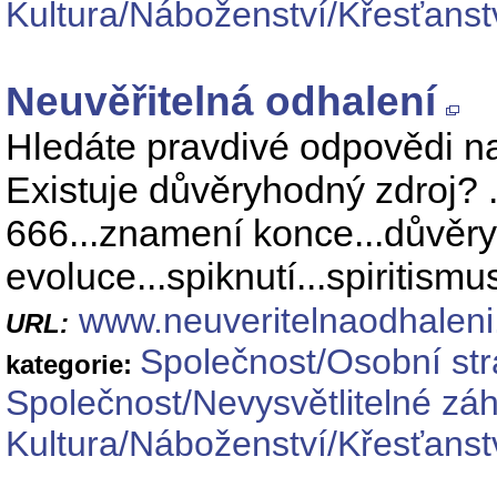
Kultura/Náboženství/Křesťanst
Neuvěřitelná odhalení
Hledáte pravdivé odpovědi na
Existuje důvěryhodný zdroj? ...
666...znamení konce...důvěryh
evoluce...spiknutí...spiritismus
www.neuveritelnaodhaleni
URL:
Společnost/Osobní st
kategorie:
Společnost/Nevysvětlitelné zá
Kultura/Náboženství/Křesťanst