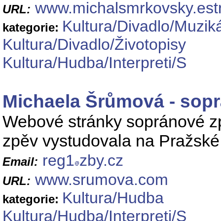
www.michalsmrkovsky.est
URL:
Kultura/Divadlo/Muzik
kategorie:
Kultura/Divadlo/Životopisy
Kultura/Hudba/Interpreti/S
Michaela Šrůmová - sop
Webové stránky sopránové z
zpěv vystudovala na Pražské 
reg1
zby.cz
Email:
www.srumova.com
URL:
Kultura/Hudba
kategorie:
Kultura/Hudba/Interpreti/S