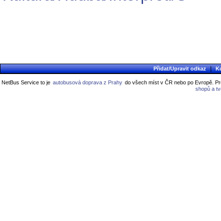
|
Přidat/Upravit odkaz
K
NetBus Service to je
autobusová doprava z Prahy
do všech míst v ČR nebo po Evropě. Pro
shopů a t