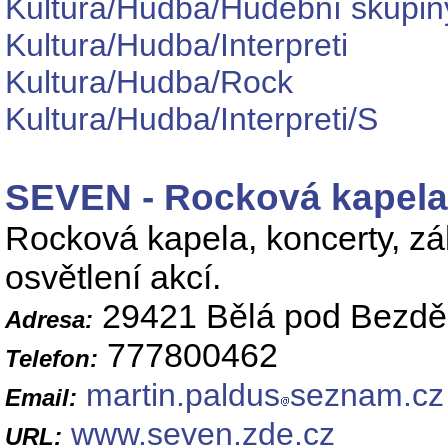
Kultura/Hudba/Hudební skupin
Kultura/Hudba/Interpreti
Kultura/Hudba/Rock
Kultura/Hudba/Interpreti/S
SEVEN - Rocková kapela
Rocková kapela, koncerty, záb
osvětlení akcí.
29421 Bělá pod Bezd
Adresa:
777800462
Telefon:
martin.paldus
seznam.cz
Email:
www.seven.zde.cz
URL: