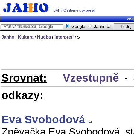
JAHHO internetový portál
Wall
Google
Jahho.cz
Jahho
Kultura
Hudba
Interpreti
/
/
/
/ S
Srovnat:
Vzestupně
-
odkazy:
Eva Svobodová
Zpěvačka Eva Svobodová, stá