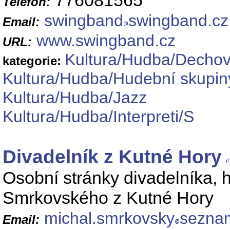
776081565
Telefon:
swingband
swingband.cz
Email:
www.swingband.cz
URL:
Kultura/Hudba/Decho
kategorie:
Kultura/Hudba/Hudební skupin
Kultura/Hudba/Jazz
Kultura/Hudba/Interpreti/S
Divadelník z Kutné Hory
Osobní stránky divadelníka,
Smrkovského z Kutné Hory
michal.smrkovsky
sezna
Email: