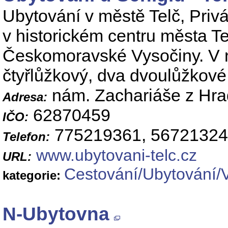
Ubytování v městě Telč, Priv
v historickém centru města Te
Českomoravské Vysočiny. V na
čtyřlůžkový, dva dvoulůžkové 
nám. Zachariáše z Hra
Adresa:
62870459
IČO:
775219361, 5672132
Telefon:
www.ubytovani-telc.cz
URL:
Cestování/Ubytování/
kategorie:
N-Ubytovna