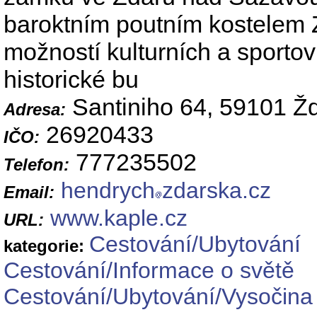
baroktním poutním kostelem 
možností kulturních a sporto
historické bu
Santiniho 64, 59101 Ž
Adresa:
26920433
IČO:
777235502
Telefon:
hendrych
zdarska.cz
Email:
www.kaple.cz
URL:
Cestování/Ubytování
kategorie:
Cestování/Informace o světě
Cestování/Ubytování/Vysočina