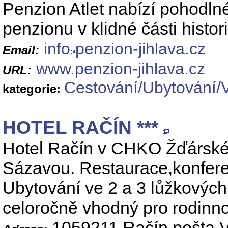
Penzion Atlet nabízí pohodl
penzionu v klidné části histor
info
penzion-jihlava.cz
Email:
www.penzion-jihlava.cz
URL:
Cestování/Ubytování/
kategorie:
HOTEL RAČÍN ***
Hotel Račín v CHKO Žďárské 
Sázavou. Restaurace,konferen
Ubytování ve 2 a 3 lůžkových
celoročně vhodný pro rodinnou
1059211 Račín,pošta V