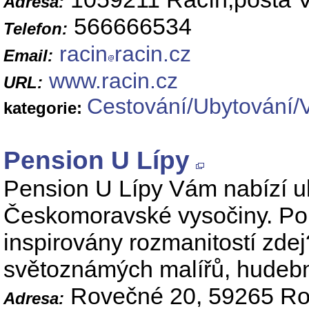
Adresa:
566666534
Telefon:
racin
racin.cz
Email:
www.racin.cz
URL:
Cestování/Ubytování/
kategorie:
Pension U Lípy
Pension U Lípy Vám nabízí u
Českomoravské vysočiny. Po
inspirovány rozmanitostí zdej?
světoznámých malířů, hudební
Rovečné 20, 59265 R
Adresa: