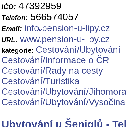
47392959
IČO:
566574057
Telefon:
info
pension-u-lipy.cz
Email:
www.pension-u-lipy.cz
URL:
Cestování/Ubytování
kategorie:
Cestování/Informace o ČR
Cestování/Rady na cesty
Cestování/Turistika
Cestování/Ubytování/Jihomora
Cestování/Ubytování/Vysočina
Ubytování u Šeniglů - Te