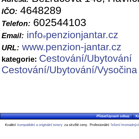
4648289
IČO:
602544103
Telefon:
info
penzionjantar.cz
Email:
www.penzion-jantar.cz
URL:
Cestování/Ubytování
kategorie:
Cestování/Ubytování/Vysočina
|
Přidat/Upravit odkaz
K
Kvalitní
kompatibilní a originální tonery
za skvělé ceny.
Profesionální
řešení hromadných