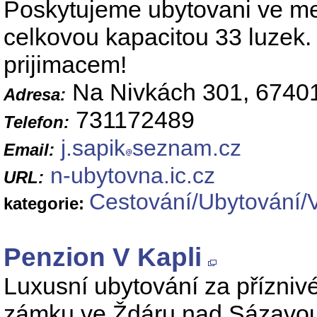
Poskytujeme ubytovani ve me
celkovou kapacitou 33 luzek.
prijimacem!
Na Nivkách 301, 67401
Adresa:
731172489
Telefon:
j.sapik
seznam.cz
Email:
n-ubytovna.ic.cz
URL:
Cestování/Ubytování/
kategorie:
Penzion V Kapli
Luxusní ubytování za přízniv
zámku ve Ždáru nad Sázavou