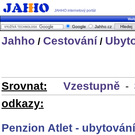
JAHHO internetový portál
Wall
Google
Jahho.cz
Jahho
Cestování
Ubyt
/
/
Srovnat:
Vzestupně
-
odkazy:
Penzion Atlet - ubytování