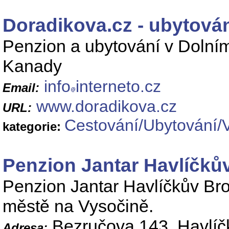
Doradikova.cz - ubytová
Penzion a ubytování v Dolní
Kanady
info
interneto.cz
Email:
www.doradikova.cz
URL:
Cestování/Ubytování/
kategorie:
Penzion Jantar Havlíčků
Penzion Jantar Havlíčkův Br
městě na Vysočině.
Bezručova 143, Havlíč
Adresa: