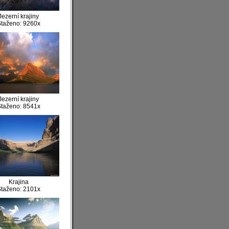
Jezerní krajiny
taženo: 9260x
Jezerní krajiny
taženo: 8541x
Krajina
taženo: 2101x