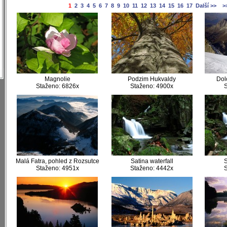
1
2
3
4
5
6
7
8
9
10
11
12
13
14
15
16
17
Další >>
>
)
)
)
)
)
)
Magnolie
Podzim Hukvaldy
Dol
Staženo: 6826x
Staženo: 4900x
S
Malá Fatra, pohled z Rozsutce
Satina waterfall
S
Staženo: 4951x
Staženo: 4442x
S