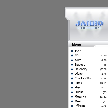
TOP
3D
(240
Auta
(920
Budovy
(48
Celebrity
(2758
Dívky
(270
Erotika (18)
(178
Filmy
(1201
Hry
(903
Hudba
(73
Motorky
(2751
Muži
(17
Příroda
(472