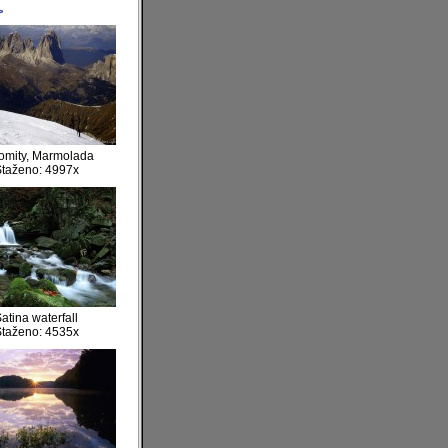
>
omity, Marmolada
taženo: 4997x
atina waterfall
taženo: 4535x