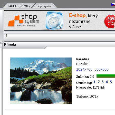
JAHHO
GIFy
Tv program
Příroda
Paradise
)
Rozlišení
)
1024x768
800x600
)
)
Známka:
2.9
)
Oznámkuj:
)
Hlasovalo:
1173
lidí
)
)
Staženo: 1979x
)
)
)
)