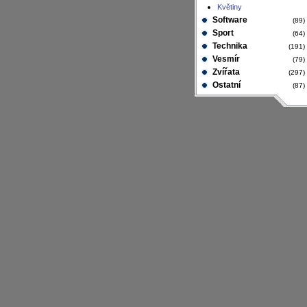
Květiny
Software
(89
Sport
(64
Technika
(191
Vesmír
(79
Zvířata
(297
Ostatní
(87