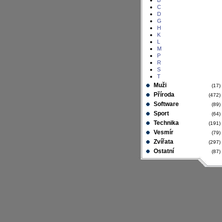
B
C
D
G
H
K
L
M
P
R
S
T
Muži
(17
Příroda
(472
Software
(89
Sport
(64
Technika
(191
Vesmír
(79
Zvířata
(297
Ostatní
(87