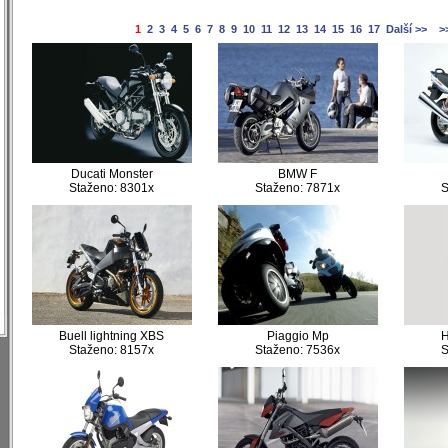
1
2
3
4
5
6
7
8
9
10
11
12
13
14
15
16
17
Další >>
>
)
Ducati Monster
BMW F
Staženo: 8301x
Staženo: 7871x
S
)
)
)
)
)
)
)
Buell lightning XBS
Piaggio Mp
Staženo: 8157x
Staženo: 7536x
S