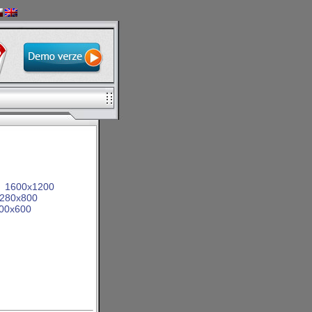
1600x1200
280x800
00x600