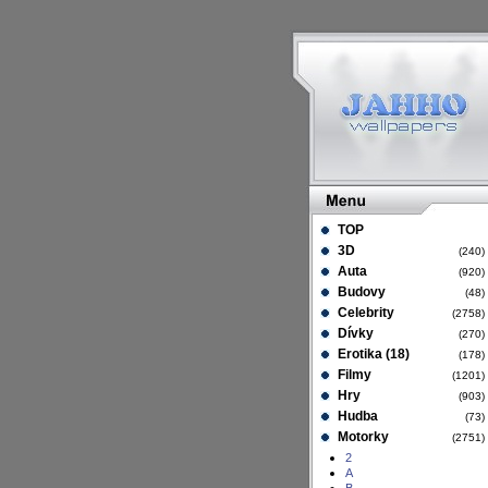
TOP
3D
(240
Auta
(920
Budovy
(48
Celebrity
(2758
Dívky
(270
Erotika (18)
(178
Filmy
(1201
Hry
(903
Hudba
(73
Motorky
(2751
2
A