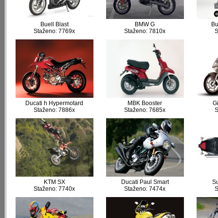
Buell Blast
BMW G
Bu
Staženo: 7769x
Staženo: 7810x
S
Ducati h Hypermotard
MBK Booster
G
Staženo: 7886x
Staženo: 7685x
S
KTM SX
Ducati Paul Smart
Su
Staženo: 7740x
Staženo: 7474x
S