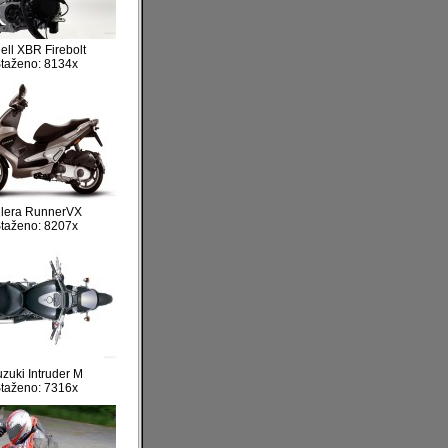
ell XBR Firebolt
taženo: 8134x
ilera RunnerVX
taženo: 8207x
zuki Intruder M
taženo: 7316x