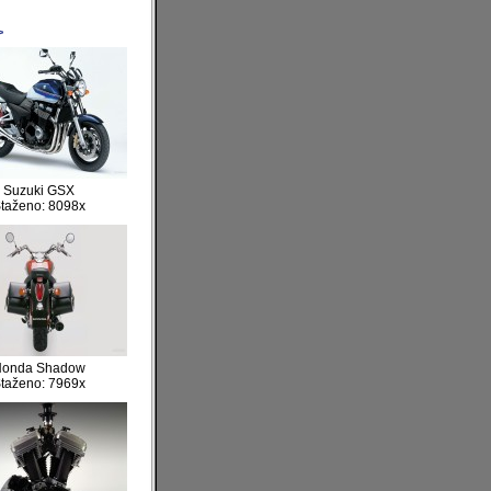
>
Suzuki GSX
taženo: 8098x
Honda Shadow
taženo: 7969x