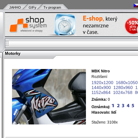
JAHHO
GIFy
Tv program
Motorky
MBK Nitro
)
Rozlišení
)
1920x1200
1680x1050
)
1440x900
1280x960
1
)
1152x864
1024x768
8
)
Známka:
0
)
)
Oznámkuj:
)
Hlasovalo:
lidí
)
Staženo: 3108x
)