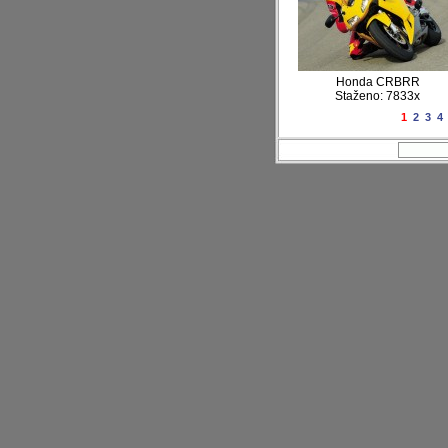
Honda CRBRR
Staženo: 7833x
1
2
3
4