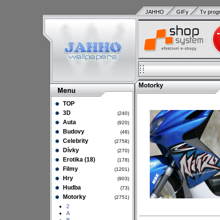
JAHHO
GIFy
Tv prog
Motorky
TOP
3D
(240)
Auta
(920)
Budovy
(48)
Celebrity
(2758)
Dívky
(270)
Erotika (18)
(178)
Filmy
(1201)
Hry
(903)
Hudba
(73)
Motorky
(2751)
2
A