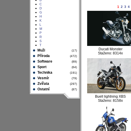
B
C
1
2
3
4
D
G
H
K
L
M
P
R
S
T
Ducati Monster
Muži
(17)
Staženo: 8314x
Příroda
(472)
Software
(89)
Sport
(64)
Technika
(191)
Vesmír
(79)
Zvířata
(297)
Ostatní
(87)
Buell lightning XBS
Staženo: 8158x