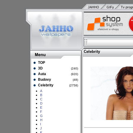
JAHHO
GIFy
Tv prog
Celebrity
TOP
3D
(240)
Auta
(920)
Budovy
(48)
Celebrity
(2758)
A
B
C
D
E
F
G
H
I
J
K