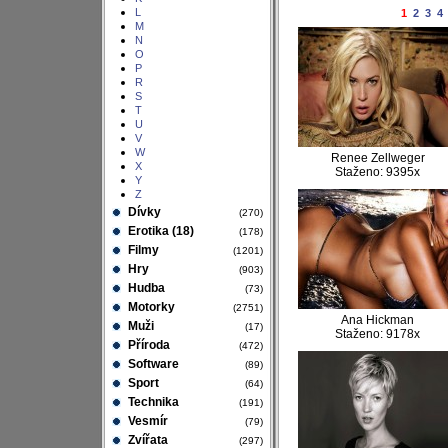
L
1
2
3
4
M
N
O
P
R
S
T
U
V
W
Renee Zellweger
X
Staženo: 9395x
Y
Z
Dívky
(270)
Erotika (18)
(178)
Filmy
(1201)
Hry
(903)
Hudba
(73)
Motorky
(2751)
Ana Hickman
Muži
(17)
Staženo: 9178x
Příroda
(472)
Software
(89)
Sport
(64)
Technika
(191)
Vesmír
(79)
Zvířata
(297)