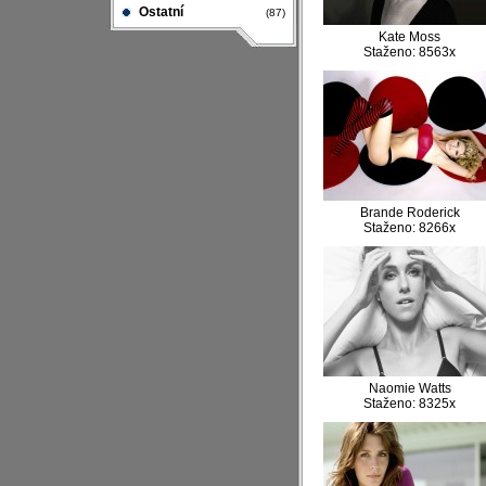
Ostatní
(87)
Kate Moss
Staženo: 8563x
Brande Roderick
Staženo: 8266x
Naomie Watts
Staženo: 8325x