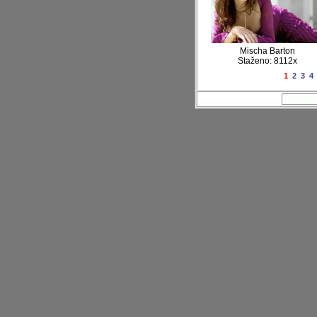
Mischa Barton
Staženo: 8112x
1
2
3
4