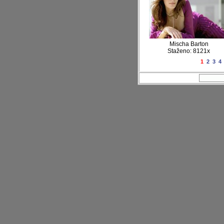
Mischa Barton
Staženo: 8121x
1
2
3
4