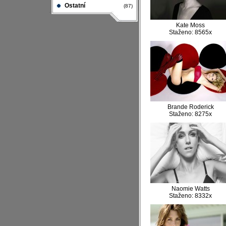
Ostatní
(87)
Kate Moss
Staženo: 8565x
Brande Roderick
Staženo: 8275x
Naomie Watts
Staženo: 8332x