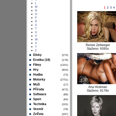
L
M
1
2
3
4
N
O
P
R
S
T
U
V
W
X
Renee Zellweger
Y
Staženo: 9395x
Z
Dívky
(270)
Erotika (18)
(178)
Filmy
(1201)
Hry
(903)
Hudba
(73)
Motorky
(2751)
Muži
(17)
Ana Hickman
Příroda
(472)
Staženo: 9178x
Software
(89)
Sport
(64)
Technika
(191)
Vesmír
(79)
Zvířata
(297)