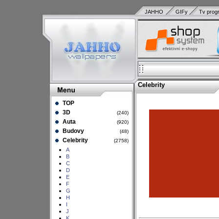
JAHHO
GIFy
Tv prog
Celebrity
TOP
3D
(240)
Auta
(920)
Budovy
(48)
Celebrity
(2758)
A
B
C
D
E
F
G
H
I
J
K