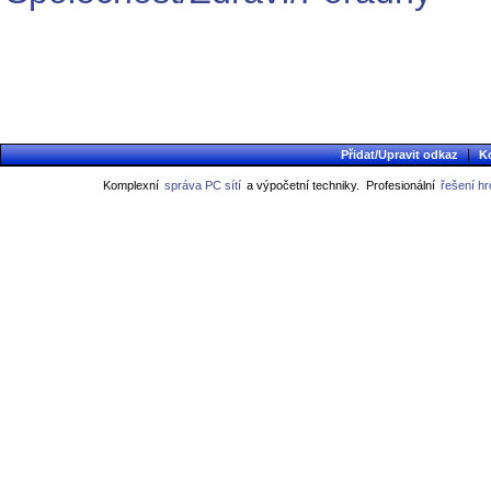
|
Přidat/Upravit odkaz
K
Komplexní
správa PC sítí
a výpočetní techniky.
Profesionální
řešení h