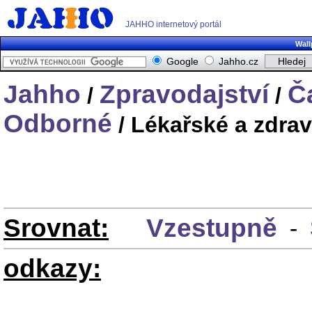
JAHHO internetový portál
Wall
Google
Jahho.cz
Jahho
Zpravodajství
Č
/
/
Odborné
/ Lékařské a zdra
Srovnat:
Vzestupně
-
odkazy: