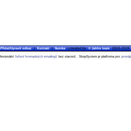
|
|
| created by
2003-2026
Přidat/Upravit odkaz
Kontakt
Ikonka
© Jahho team
fesionální
řešení hromadných emailingů
bez starostí..
ShopSystem je platfroma pro
pronáj