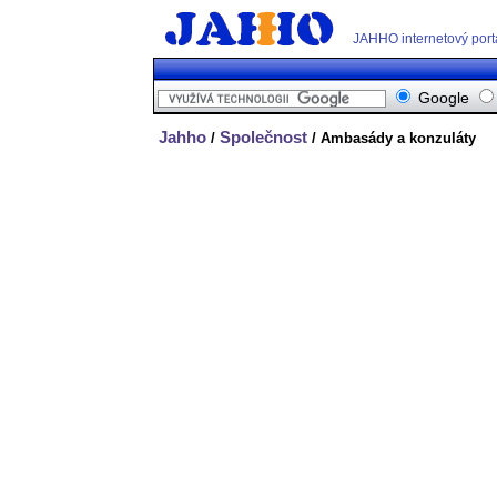
JAHHO internetový port
Google
Jahho
Společnost
/
/ Ambasády a konzuláty