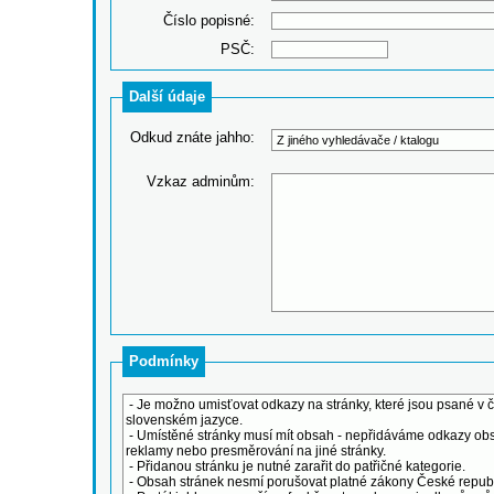
Číslo popisné:
PSČ:
Další údaje
Odkud znáte jahho:
Vzkaz adminům:
Podmínky