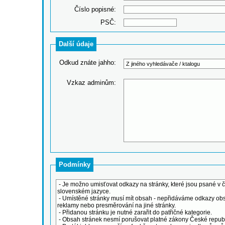
Číslo popisné:
PSČ:
Další údaje
Odkud znáte jahho:
Vzkaz adminům:
Podmínky