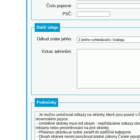
Číslo popisné:
PSČ:
Další údaje
Odkud znáte jahho:
Vzkaz adminům:
Podmínky