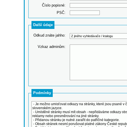
Číslo popisné:
PSČ:
Další údaje
Odkud znáte jahho:
Vzkaz adminům:
Podmínky