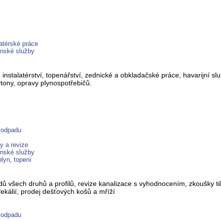
atérské práce
enské služby
instalatérství, topenářství, zednické a obkladačské práce, havarijní s
rtony, opravy plynospotřebičů.
 odpadu
y a revize
enské služby
lyn, topení
dů všech druhů a profilů, revize kanalizace s vyhodnocením, zkoušky tě
fekálií, prodej dešťových košů a mříží
 odpadu