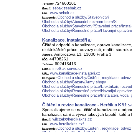
724600101
Telefon:
sebak
sebak.cz
Email:
www.sebak.cz
URL:
Obchod a služby/Stavebnictví
kategorie:
Obchod a služby/Abecední seznam firem/S
Obchod a služby/Stavebnictví/Stavební práce/Instal
Obchod a služby/Řemeslné práce/Havarijní opravár
Kanalizace, instalatéři
Čištění odpadů a kanalizace, oprava kanalizace, 
elektrikářské práce, odvozy suti, malíři, sádroka
Ambrožova 13, 13000 Praha 3
Adresa:
44798261
IČO:
602413413
Telefon:
info
ak-servis.cz
Email:
www.kanalizace-instalateri.cz
URL:
Obchod a služby/Čištění, recyklace, odvoz
kategorie:
Obchod a služby/Bazary/Army shopy
Obchod a služby/Řemeslné práce/Elektrikáři, rozvod
Obchod a služby/Řemeslné práce/Havarijní opravár
Obchod a služby/Řemeslné práce/Instalatéři, voda, p
Čištění a revize kanalizace - Herčík a Kříž
Specializujeme se na: čištění kanalizace a odpa
kanalizací, sání a vývoz tukových lapolů, kalů a 
wilczek
hercikakriz.cz
Email:
www.hercikakriz.cz/
URL:
Obchod a služby/Čištění, recyklace, odvoz
kategorie: