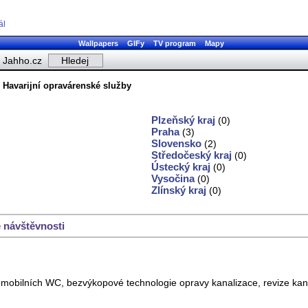
ál
Wallpapers
GIFy
TV program
Mapy
Jahho.cz
 Havarijní opravárenské služby
Plzeňský kraj
(0)
Praha
(3)
Slovensko
(2)
Středočeský kraj
(0)
Ústecký kraj
(0)
Vysočina
(0)
Zlínský kraj
(0)
 návštěvnosti
m mobilních WC, bezvýkopové technologie opravy kanalizace, revize k