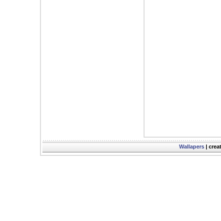
Wallapers
| crea