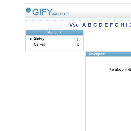
Vše
A
B
C
D
E
F
G
H
I
Menu - X
Xichty
(5)
Celkem
(5)
Navigace
Pro uložení kl