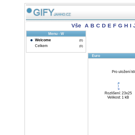
Vše
A
B
C
D
E
F
G
H
I
Menu - W
Welcome
(0)
Celkem
(0)
Euro
Pro uložení kl
Rozlišení: 23x25
Velikost: 1 kB