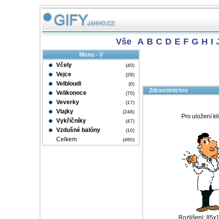
Vše
A
B
C
D
E
F
G
H
I
Menu - V
Včely
(40)
Vejce
(28)
Velbloudi
(0)
Zdravotnictvo
Velikonoce
(70)
Veverky
(17)
Vlajky
(248)
Pro uložení kl
Vykřičníky
(47)
Vzdušné balóny
(10)
Celkem
(460)
Rozlišení: 85x