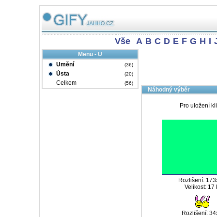
Vše
A
B
C
D
E
F
G
H
I
Menu - U
Umění
(36)
Ústa
(20)
Celkem
(56)
Náhodný výběr
Pro uložení kl
Rozlišení: 17
Velikost: 17
Rozlišení: 3